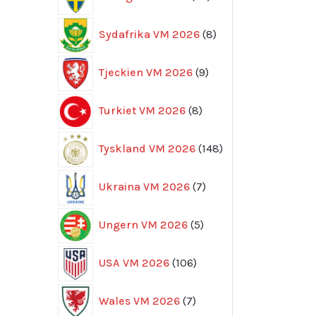
produkter
8
Sydafrika VM 2026
8
produkter
9
Tjeckien VM 2026
9
produkter
8
Turkiet VM 2026
8
produkter
148
Tyskland VM 2026
148
produkter
7
Ukraina VM 2026
7
produkter
5
Ungern VM 2026
5
produkter
106
USA VM 2026
106
produkter
7
Wales VM 2026
7
produkter