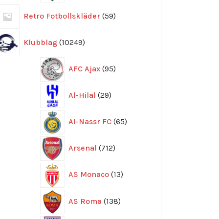
59
Retro Fotbollskläder
59
produkter
10249
Klubblag
10249
produkter
95
AFC Ajax
95
produkter
29
Al-Hilal
29
produkter
65
Al-Nassr FC
65
produkter
712
Arsenal
712
produkter
13
AS Monaco
13
produkter
138
AS Roma
138
produkter