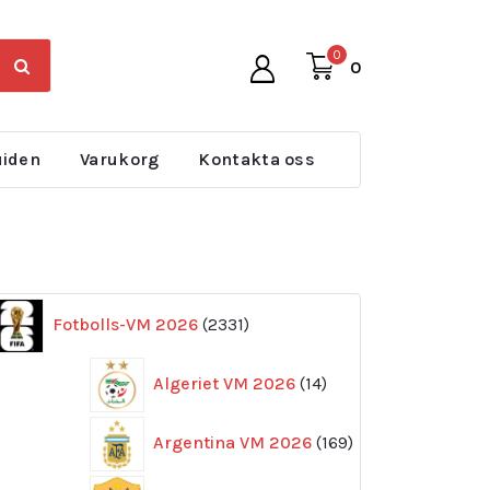
0
0
uiden
Varukorg
Kontakta oss
2331
Fotbolls-VM 2026
2331
produkter
14
Algeriet VM 2026
14
produkter
169
Argentina VM 2026
169
produkter
11