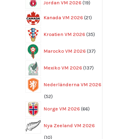
19
Jordan VM 2026
19
produkter
21
Kanada VM 2026
21
produkter
35
Kroatien VM 2026
35
produkter
37
Marocko VM 2026
37
produkter
137
Mexiko VM 2026
137
produkter
Nederländerna VM 2026
52
52
produkter
66
Norge VM 2026
66
produkter
Nya Zeeland VM 2026
10
10