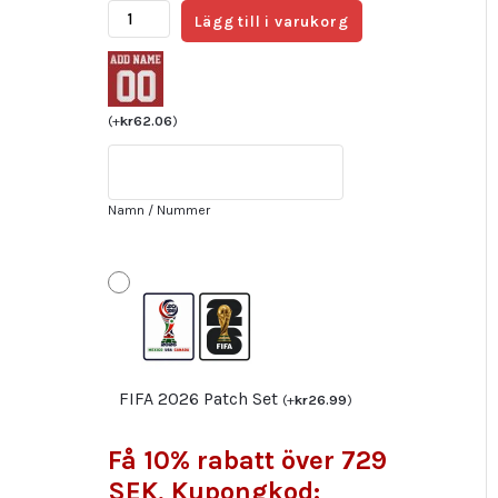
MESSI
Lägg till i varukorg
#10
Argentina
Bortatröja
FIFA
(
+
kr
62.06
)
World
Cup
Qatar
Namn / Nummer
2022
Barn
purpurfärgad
Kortärmad
+
Korta
byxor
FIFA 2026 Patch Set
(
+
kr
26.99
)
mängd
Få 10% rabatt över 729
SEK, Kupongkod: