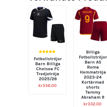
Billiga
5.00
Fotbollströjor
Fotbollströjor
av 5
Barn AS
Barn Billiga
Roma
Chelsea FC
Hemmatröja
Tredjetröja
2023-24
2025/26
Kortärmad
kr
336.00
shorts
Tammy
Abraham 9
kr
332.00