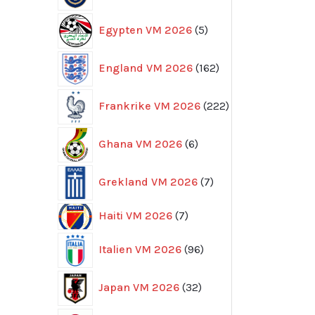
5
Egypten VM 2026
5
produkter
162
England VM 2026
162
produkter
222
Frankrike VM 2026
222
produkter
6
Ghana VM 2026
6
produkter
7
Grekland VM 2026
7
produkter
7
Haiti VM 2026
7
produkter
96
Italien VM 2026
96
produkter
32
Japan VM 2026
32
produkter