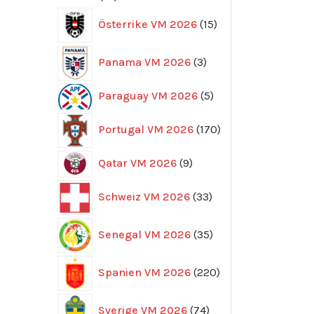
produkter
15
Österrike VM 2026
15
produkter
3
Panama VM 2026
3
produkter
5
Paraguay VM 2026
5
produkter
170
Portugal VM 2026
170
produkter
9
Qatar VM 2026
9
produkter
33
Schweiz VM 2026
33
produkter
35
Senegal VM 2026
35
produkter
220
Spanien VM 2026
220
produkter
74
Sverige VM 2026
74