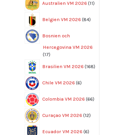
Australien VM 2026
11
produkter
84
Belgien VM 2026
84
produkter
Bosnien och
Hercegovina VM 2026
17
17
produkter
168
Brasilien VM 2026
168
produkter
6
Chile VM 2026
6
produkter
66
Colombia VM 2026
66
produkter
12
Curaçao VM 2026
12
produkter
6
Ecuador VM 2026
6
produkter