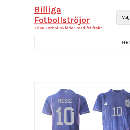
Hoppa
Billiga
till
innehåll
Fotbollströjor
Köpa Fotbollskläder med fri frakt
He