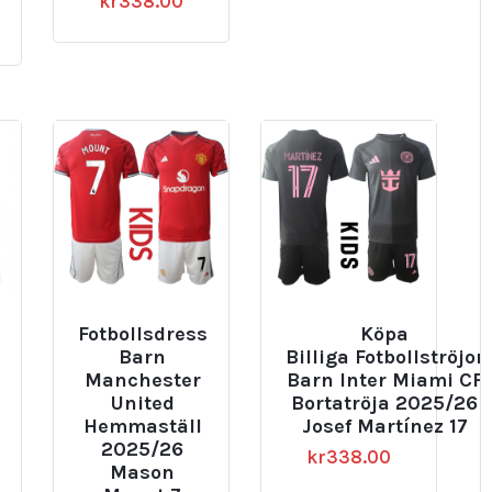
kr
338.00
Fotbollsdress
Köpa
Barn
Billiga Fotbollströjor
Manchester
Barn Inter Miami CF
United
Bortatröja 2025/26
Hemmaställ
Josef Martínez 17
2025/26
kr
338.00
Mason