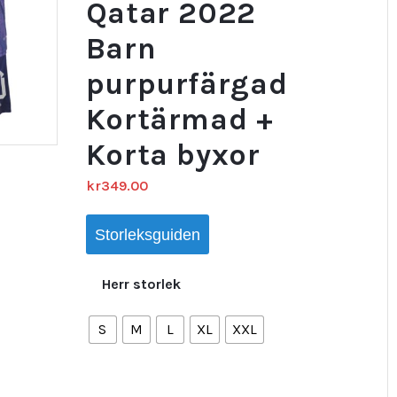
Qatar 2022
Barn
purpurfärgad
Kortärmad +
Korta byxor
kr
349.00
Storleksguiden
Herr storlek
S
M
L
XL
XXL