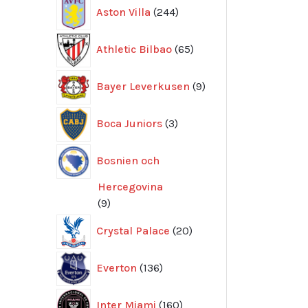
244
Aston Villa
244
produkter
65
Athletic Bilbao
65
produkter
9
Bayer Leverkusen
9
produkter
3
Boca Juniors
3
produkter
Bosnien och
Hercegovina
9
9
produkter
20
Crystal Palace
20
produkter
136
Everton
136
produkter
160
Inter Miami
160