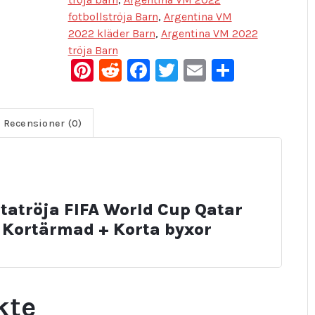
fotbollströja Barn
,
Argentina VM
2022 kläder Barn
,
Argentina VM 2022
tröja Barn
Pinterest
Reddit
Facebook
Twitter
Email
Dela
Recensioner (0)
tatröja FIFA World Cup Qatar
 Kortärmad + Korta byxor
kte