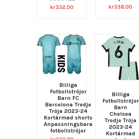
kr
338.00
kr
332.00
Billiga
Fotbollströjor
Billiga
Barn FC
Fotbollströjor
Barcelona Tredje
Barn
Tröja 2023-24
Chelsea
Kortärmad shorts
Tredje Tröja
Anpassningsbara
2023-24
fotbollströjor
Kortärmad