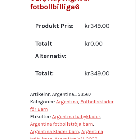
fotbollbilliga6
Produkt Pris:
kr349.00
Totalt
kr0.00
Alternativ:
Totalt:
kr349.00
Artikelnr:
Argentina_53567
Kategorier:
Argentina
,
Fotbollskläder
för Barn
Etiketter:
Argentina babykläder
,
Argentina fotbollströja barn
,
Argentina kläder barn
,
Argentina
tröja barn
,
Argentina VM 2022