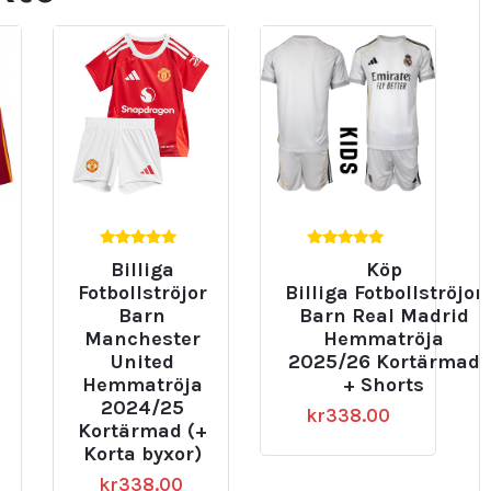
5.00
5.00
Billiga
Köp
av 5
av 5
Fotbollströjor
Billiga Fotbollströjor
Barn
Barn Real Madrid
Manchester
Hemmatröja
United
2025/26 Kortärmad
Hemmatröja
+ Shorts
2024/25
kr
338.00
Kortärmad (+
Korta byxor)
kr
338.00