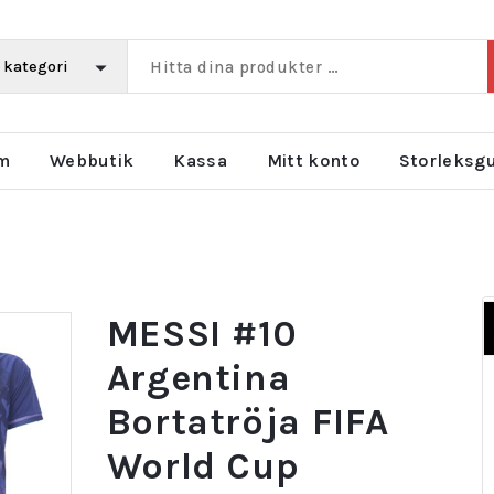
m
Webbutik
Kassa
Mitt konto
Storleksg
MESSI #10
Argentina
Bortatröja FIFA
World Cup