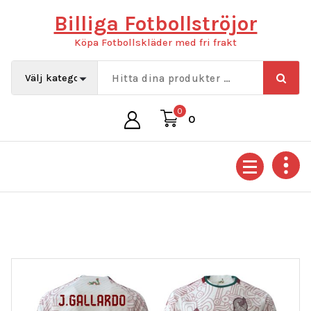
Hoppa
Billiga Fotbollströjor
till
innehåll
Köpa Fotbollskläder med fri frakt
0
0