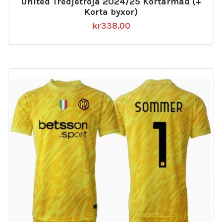
United Tredjetröja 2024/25 Kortärmad (+
Korta byxor)
kr
338.00