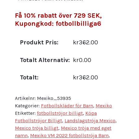
Få 10% rabatt över 729 SEK,
Kupongkod: fotbollbilliga6
Produkt Pris:
kr362.00
Totalt Alternativ:
kr0.00
Totalt:
kr362.00
Artikelnr:
Mexiko_53935
Kategorier:
Fotbollskläder för Barn
,
Mexiko
Etiketter:
fotbollströjor billigt
,
Köpa
Fotbollströjor Billigt
,
Landslagströja Mexico
,
Mexico tröja billigt
,
Mexico tröja med eget
namn
,
Mexiko VM 2022 fotbollströja Barn
,