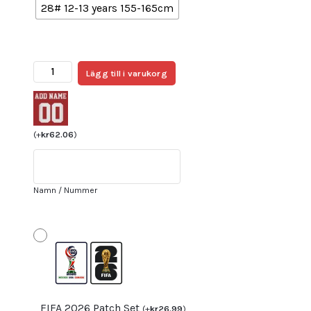
28# 12-13 years 155-165cm
Mexiko
Lägg till i varukorg
Bortatröja
Barn
VM
2022
(
+
kr
62.06
)
Kortärmad
+
Korta
Namn / Nummer
byxor
med
tryck
J.GALLARDO
23
mängd
FIFA 2026 Patch Set
(
+
kr
26.99
)