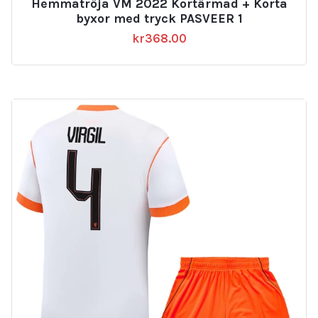
Hemmatröja VM 2022 Kortärmad + Korta
byxor med tryck PASVEER 1
kr
368.00