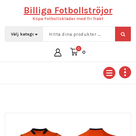
Hoppa
Billiga Fotbollströjor
till
innehåll
Köpa Fotbollskläder med fri frakt
0
0