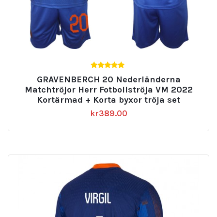
5.00
GRAVENBERCH 20 Nederländerna
av 5
Matchtröjor Herr Fotbollströja VM 2022
Kortärmad + Korta byxor tröja set
kr
389.00