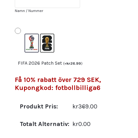
matchtröja
+
Namn / Nummer
Shorts
mängd
FIFA 2026 Patch Set
(
+
kr
26.99
)
Få 10% rabatt över 729 SEK,
Kupongkod: fotbollbilliga6
Produkt Pris:
kr369.00
Totalt Alternativ:
kr0.00