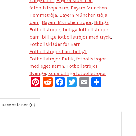
babykläder
,
Bayern München
fotbollströja barn
,
Bayern München
Hemmatröja
,
Bayern München tröja
barn
,
Bayern München tröjor
,
Billiga
Fotbollströjor
,
billiga fotbollströjor
barn
,
billiga fotbollströjor med tryck
,
Fotbollskläder för Barn
,
Fotbollströjor barn billigt
,
Fotbollströjor Butik
,
fotbollströjor
med eget namn
,
Fotbollströjor
Sverige
,
köpa billiga fotbollströjor
Pinterest
Reddit
Facebook
Twitter
Email
Dela
Recensioner (0)