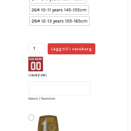
26# 10-11 years 145-155cm
28# 12-13 years 155-165cm
Nya
Lägg till i varukorg
FC
Bayern
München
Hemmatröja
(
+
kr
62.06
)
22/23
barn
matchtröjor
Namn / Nummer
fotboll
DE
LIGT
4
mängd