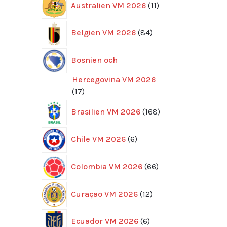
Australien VM 2026
11
produkter
84
Belgien VM 2026
84
produkter
Bosnien och
Hercegovina VM 2026
17
17
produkter
168
Brasilien VM 2026
168
produkter
6
Chile VM 2026
6
produkter
66
Colombia VM 2026
66
produkter
12
Curaçao VM 2026
12
produkter
6
Ecuador VM 2026
6
produkter