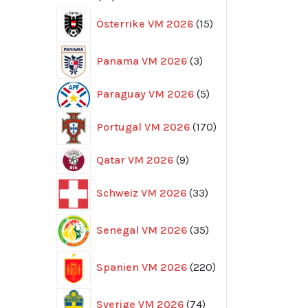
produkter
15
Österrike VM 2026
15
produkter
3
Panama VM 2026
3
produkter
5
Paraguay VM 2026
5
produkter
170
Portugal VM 2026
170
produkter
9
Qatar VM 2026
9
produkter
33
Schweiz VM 2026
33
produkter
35
Senegal VM 2026
35
produkter
220
Spanien VM 2026
220
produkter
74
Sverige VM 2026
74