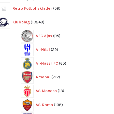
59
Retro Fotbollskläder
59
produkter
10249
Klubblag
10249
produkter
95
AFC Ajax
95
produkter
29
Al-Hilal
29
produkter
65
Al-Nassr FC
65
produkter
712
Arsenal
712
produkter
13
AS Monaco
13
produkter
138
AS Roma
138
produkter