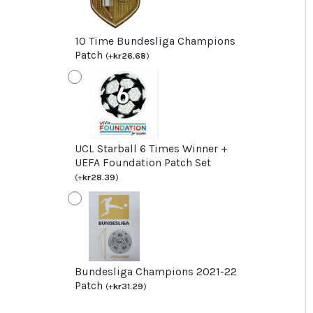
10 Time Bundesliga Champions
Patch
(
+
kr
26.68
)
UCL Starball 6 Times Winner +
UEFA Foundation Patch Set
(
+
kr
28.39
)
Bundesliga Champions 2021-22
Patch
(
+
kr
31.29
)