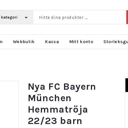
m
Webbutik
Kassa
Mitt konto
Storleksg
Nya FC Bayern
München
Hemmatröja
22/23 barn