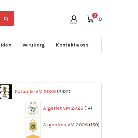
0
0
uiden
Varukorg
Kontakta oss
2331
Fotbolls-VM 2026
2331
produkter
14
Algeriet VM 2026
14
produkter
169
Argentina VM 2026
169
produkter
11