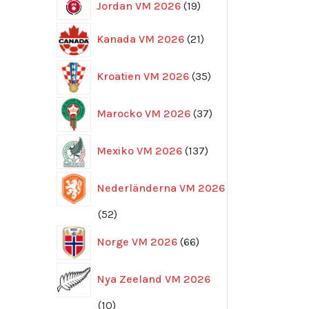
19
Jordan VM 2026
19
produkter
21
Kanada VM 2026
21
produkter
35
Kroatien VM 2026
35
produkter
37
Marocko VM 2026
37
produkter
137
Mexiko VM 2026
137
produkter
Nederländerna VM 2026
52
52
produkter
66
Norge VM 2026
66
produkter
Nya Zeeland VM 2026
10
10