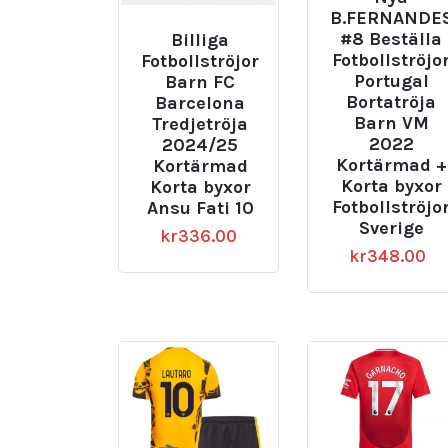
B.FERNANDE
#8 Beställa
Billiga
Fotbollströjo
Fotbollströjor
Portugal
Barn FC
Bortatröja
Barcelona
Barn VM
Tredjetröja
2022
2024/25
Kortärmad +
Kortärmad
Korta byxor
Korta byxor
Fotbollströjo
Ansu Fati 10
Sverige
kr
336.00
kr
348.00