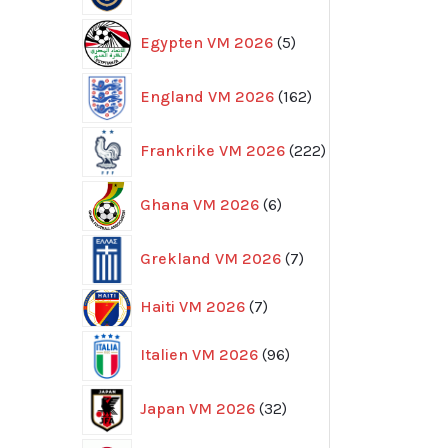
5
Egypten VM 2026
5
produkter
162
England VM 2026
162
produkter
222
Frankrike VM 2026
222
produkter
6
Ghana VM 2026
6
produkter
7
Grekland VM 2026
7
produkter
7
Haiti VM 2026
7
produkter
96
Italien VM 2026
96
produkter
32
Japan VM 2026
32
produkter