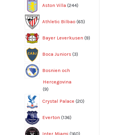
244
Aston Villa
244
produkter
65
Athletic Bilbao
65
produkter
9
Bayer Leverkusen
9
produkter
3
Boca Juniors
3
produkter
Bosnien och
Hercegovina
9
9
produkter
20
Crystal Palace
20
produkter
136
Everton
136
produkter
160
Inter Miami
160