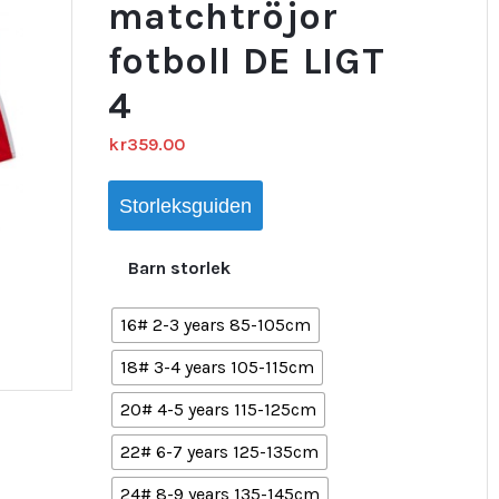
matchtröjor
fotboll DE LIGT
4
kr
359.00
Storleksguiden
Barn storlek
16# 2-3 years 85-105cm
18# 3-4 years 105-115cm
20# 4-5 years 115-125cm
22# 6-7 years 125-135cm
24# 8-9 years 135-145cm