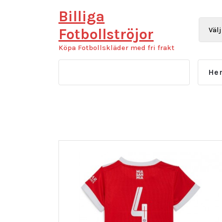
Hoppa
Billiga
till
innehåll
Fotbollströjor
Köpa Fotbollskläder med fri frakt
He