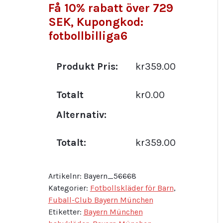
Få 10% rabatt över 729
SEK, Kupongkod:
fotbollbilliga6
Produkt Pris:
kr359.00
Totalt
kr0.00
Alternativ:
Totalt:
kr359.00
Artikelnr:
Bayern_56668
Kategorier:
Fotbollskläder för Barn
,
Fuball-Club Bayern München
Etiketter:
Bayern München