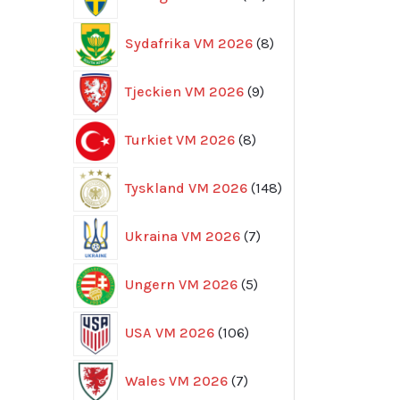
produkter
8
Sydafrika VM 2026
8
produkter
9
Tjeckien VM 2026
9
produkter
8
Turkiet VM 2026
8
produkter
148
Tyskland VM 2026
148
produkter
7
Ukraina VM 2026
7
produkter
5
Ungern VM 2026
5
produkter
106
USA VM 2026
106
produkter
7
Wales VM 2026
7
produkter