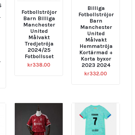
S
Billiga
Fotbollströjor
Fotbollströjor
r
Barn Billiga
Barn
Manchester
Manchester
United
United
Målvakt
Målvakt
Tredjetröja
Hemmatröja
2024/25
Kortärmad +
Fotbollsset
Korta byxor
r
kr
338.00
2023 2024
kr
332.00