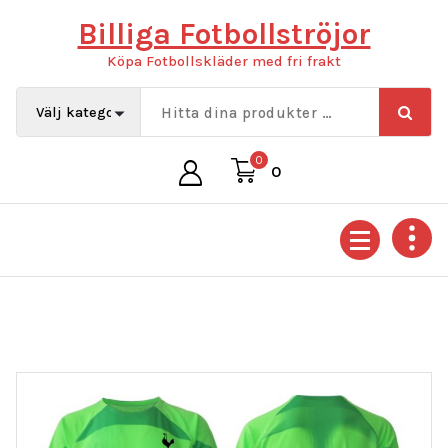
Hoppa
Billiga Fotbollströjor
till
innehåll
Köpa Fotbollskläder med fri frakt
0
0