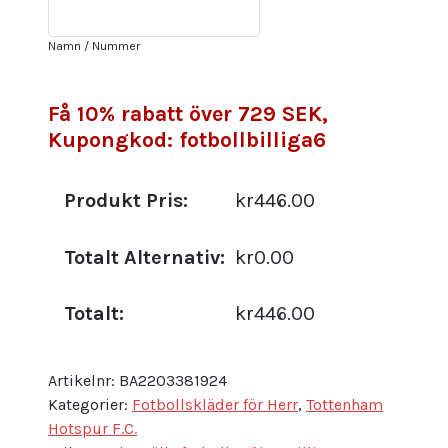
grön
Kortärmad
Namn / Nummer
shorts
Fotbollströja
Set
Få 10% rabatt över 729 SEK,
mängd
Kupongkod: fotbollbilliga6
Produkt Pris:
kr446.00
Totalt Alternativ:
kr0.00
Totalt:
kr446.00
Artikelnr:
BA2203381924
Kategorier:
Fotbollskläder för Herr
,
Tottenham
Hotspur F.C.