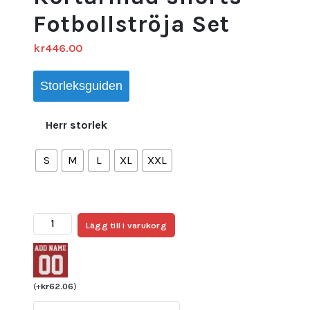
Fotbollströja Set
kr
446.00
Storleksguiden
Herr storlek
S
M
L
XL
XXL
Nya
Lägg till i varukorg
Tottenham
Hotspur
2023
Herr
(
+
kr
62.06
)
Målvaktströja