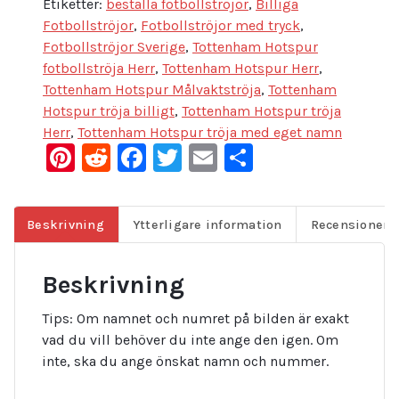
Etiketter:
beställa fotbollströjor
,
Billiga
Fotbollströjor
,
Fotbollströjor med tryck
,
Fotbollströjor Sverige
,
Tottenham Hotspur
fotbollströja Herr
,
Tottenham Hotspur Herr
,
Tottenham Hotspur Målvaktströja
,
Tottenham
Hotspur tröja billigt
,
Tottenham Hotspur tröja
Herr
,
Tottenham Hotspur tröja med eget namn
Pinterest
Reddit
Facebook
Twitter
Email
Dela
Beskrivning
Ytterligare information
Recensioner (
Beskrivning
Tips: Om namnet och numret på bilden är exakt
vad du vill behöver du inte ange den igen. Om
inte, ska du ange önskat namn och nummer.