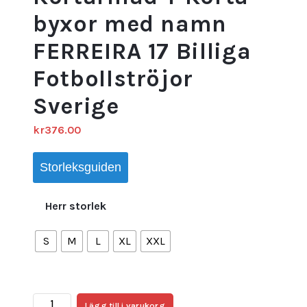
byxor med namn
FERREIRA 17 Billiga
Fotbollströjor
Sverige
kr
376.00
Storleksguiden
Herr storlek
S
M
L
XL
XXL
Portugal
Lägg till i varukorg