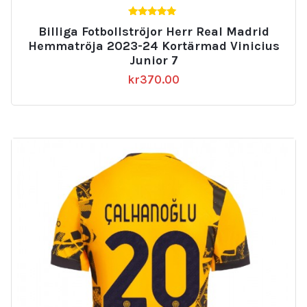
5.00
Billiga Fotbollströjor Herr Real Madrid
av 5
Hemmatröja 2023-24 Kortärmad Vinicius
Junior 7
kr
370.00