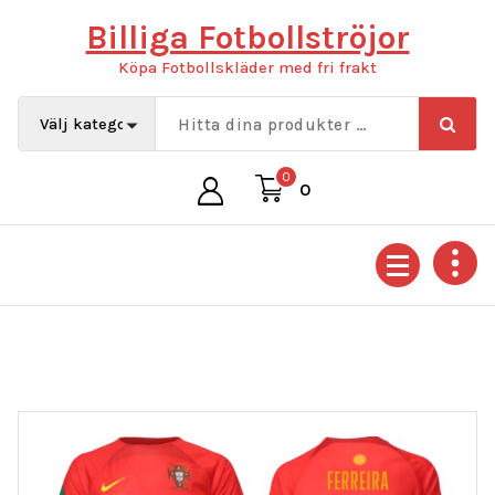
Hoppa
Billiga Fotbollströjor
till
innehåll
Köpa Fotbollskläder med fri frakt
0
0