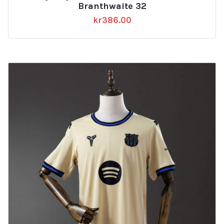
Branthwaite 32
kr
386.00