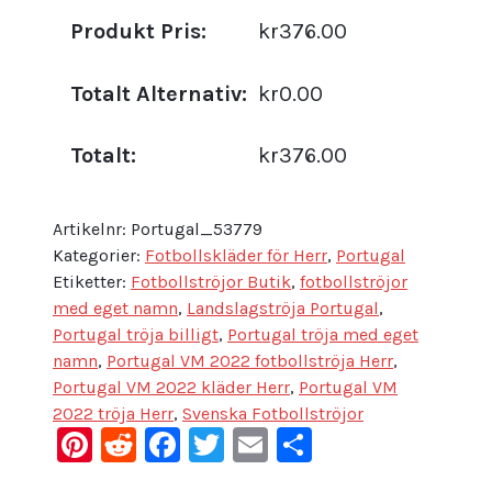
Produkt Pris:
kr376.00
Totalt Alternativ:
kr0.00
Totalt:
kr376.00
Artikelnr:
Portugal_53779
Kategorier:
Fotbollskläder för Herr
,
Portugal
Etiketter:
Fotbollströjor Butik
,
fotbollströjor
med eget namn
,
Landslagströja Portugal
,
Portugal tröja billigt
,
Portugal tröja med eget
namn
,
Portugal VM 2022 fotbollströja Herr
,
Portugal VM 2022 kläder Herr
,
Portugal VM
2022 tröja Herr
,
Svenska Fotbollströjor
Pinterest
Reddit
Facebook
Twitter
Email
Dela