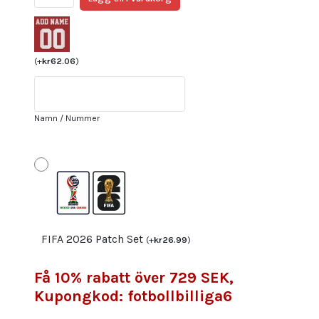
Hemmatröja
VM
2022
för
(
+
kr
62.06
)
Herr
Kortärmad
+
Namn / Nummer
Korta
byxor
med
namn
FERREIRA
17
Billiga
FIFA 2026 Patch Set
(
+
kr
26.99
)
Fotbollströjor
Sverige
Få 10% rabatt över 729 SEK,
mängd
Kupongkod: fotbollbilliga6