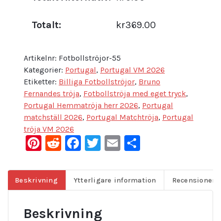
Totalt:
kr369.00
Artikelnr:
Fotbollströjor-55
Kategorier:
Portugal
,
Portugal VM 2026
Etiketter:
Billiga Fotbollströjor
,
Bruno
Fernandes tröja
,
Fotbollströja med eget tryck
,
Portugal Hemmatröja herr 2026
,
Portugal
matchställ 2026
,
Portugal Matchtröja
,
Portugal
tröja VM 2026
Pinterest
Reddit
Facebook
Twitter
Email
Dela
Beskrivning
Ytterligare information
Recensioner (
Beskrivning