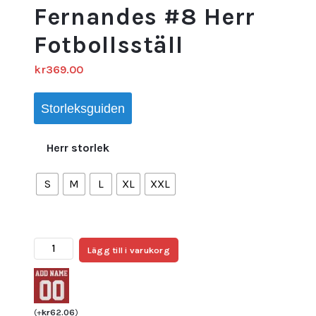
Fernandes #8 Herr
Fotbollsställ
kr
369.00
Storleksguiden
Herr storlek
S
M
L
XL
XXL
Portugal
Lägg till i varukorg
tröja
VM
2026
Hemma
(
+
kr
62.06
)