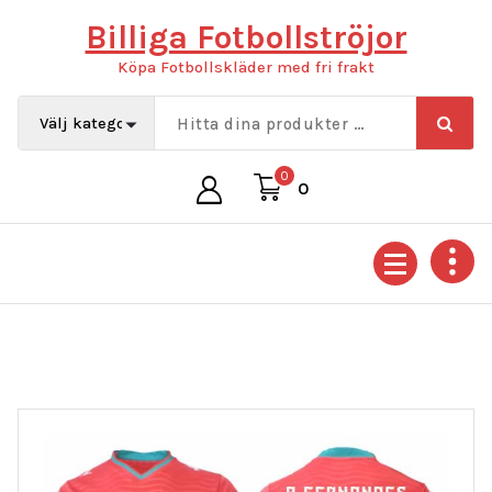
Hoppa
Billiga Fotbollströjor
till
innehåll
Köpa Fotbollskläder med fri frakt
0
0