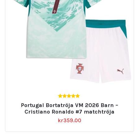
5.00
Portugal Bortatröja VM 2026 Barn –
av 5
Cristiano Ronaldo #7 matchtröja
kr
359.00