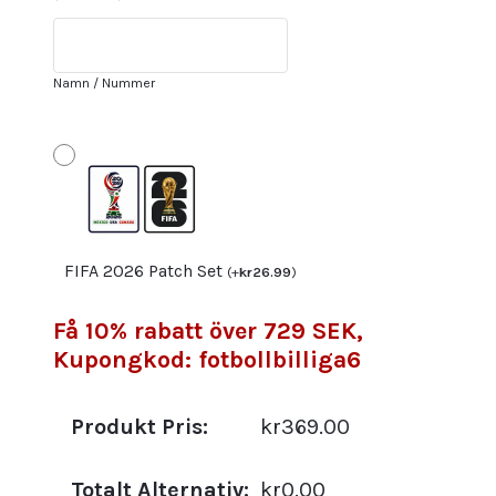
Bruno
Fernandes
#8
Namn / Nummer
Herr
Fotbollsställ
mängd
FIFA 2026 Patch Set
(
+
kr
26.99
)
Få 10% rabatt över 729 SEK,
Kupongkod: fotbollbilliga6
Produkt Pris:
kr369.00
Totalt Alternativ:
kr0.00