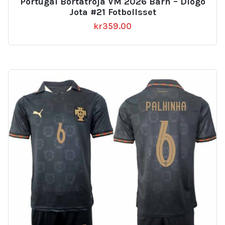
Portugal Bortatröja VM 2026 Barn – Diogo
Jota #21 Fotbollsset
kr
359.00