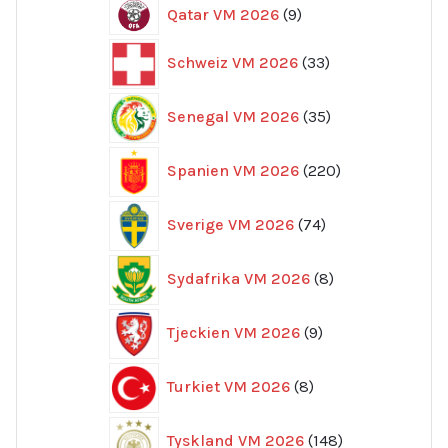
9
Qatar VM 2026
9
produkter
33
Schweiz VM 2026
33
produkter
35
Senegal VM 2026
35
produkter
220
Spanien VM 2026
220
produkter
74
Sverige VM 2026
74
produkter
8
Sydafrika VM 2026
8
produkter
9
Tjeckien VM 2026
9
produkter
8
Turkiet VM 2026
8
produkter
148
Tyskland VM 2026
148