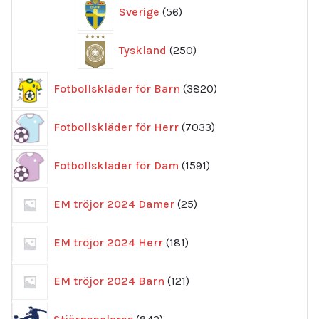
56
Sverige
56
produkter
250
Tyskland
250
produkter
3820
Fotbollskläder för Barn
3820
produkter
7033
Fotbollskläder för Herr
7033
produkter
1591
Fotbollskläder för Dam
1591
produkter
25
EM tröjor 2024 Damer
25
produkter
181
EM tröjor 2024 Herr
181
produkter
121
EM tröjor 2024 Barn
121
produkter
842