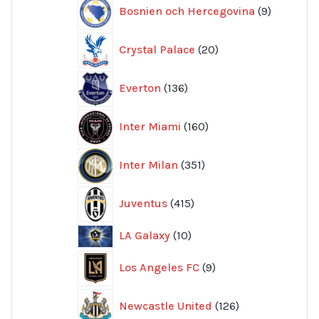
9
Bosnien och Hercegovina
9
produkte
20
Crystal Palace
20
produkter
136
Everton
136
produkter
160
Inter Miami
160
produkter
351
Inter Milan
351
produkter
415
Juventus
415
produkter
10
LA Galaxy
10
produkter
9
Los Angeles FC
9
produkter
126
Newcastle United
126
produkter