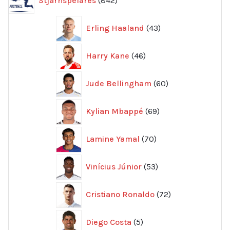
Stjärnspelares
842
produkter
43
Erling Haaland
43
produkter
46
Harry Kane
46
produkter
60
Jude Bellingham
60
produkter
69
Kylian Mbappé
69
produkter
70
Lamine Yamal
70
produkter
53
Vinícius Júnior
53
produkter
72
Cristiano Ronaldo
72
produkter
5
Diego Costa
5
produkter