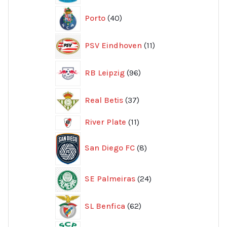
40
Porto
40
produkter
11
PSV Eindhoven
11
produkter
96
RB Leipzig
96
produkter
37
Real Betis
37
produkter
11
River Plate
11
produkter
8
San Diego FC
8
produkter
24
SE Palmeiras
24
produkter
62
SL Benfica
62
produkter
12