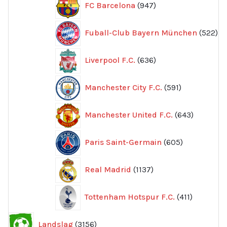
FC Barcelona
947
produkter
52
Fuball-Club Bayern München
522
pr
636
Liverpool F.C.
636
produkter
591
Manchester City F.C.
591
produkter
643
Manchester United F.C.
643
produkte
605
Paris Saint-Germain
605
produkter
1137
Real Madrid
1137
produkter
411
Tottenham Hotspur F.C.
411
produkter
3156
Landslag
3156