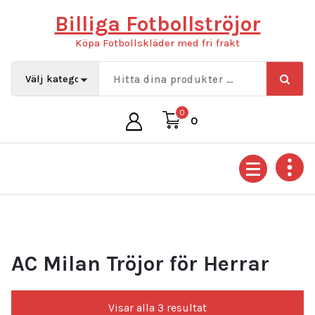
Hoppa
Billiga Fotbollströjor
till
innehåll
Köpa Fotbollskläder med fri frakt
0
0
AC Milan Tröjor för Herrar
Sortera
Visar alla 3 resultat