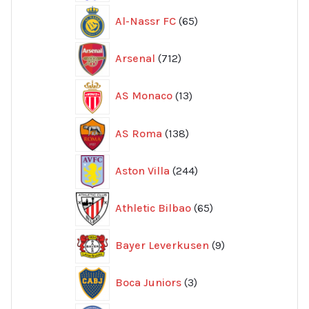
65
Al-Nassr FC
65
produkter
712
Arsenal
712
produkter
13
AS Monaco
13
produkter
138
AS Roma
138
produkter
244
Aston Villa
244
produkter
65
Athletic Bilbao
65
produkter
9
Bayer Leverkusen
9
produkter
3
Boca Juniors
3
produkter