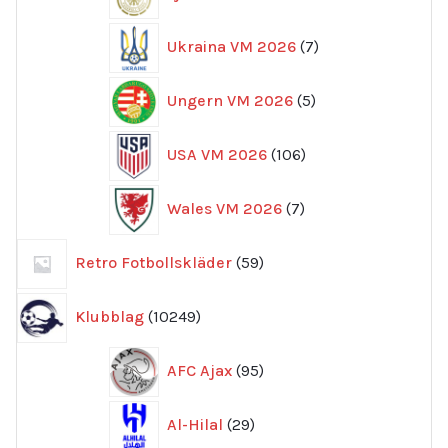
produkter
7
Ukraina VM 2026
7
produkter
5
Ungern VM 2026
5
produkter
106
USA VM 2026
106
produkter
7
Wales VM 2026
7
produkter
59
Retro Fotbollskläder
59
produkter
10249
Klubblag
10249
produkter
95
AFC Ajax
95
produkter
29
Al-Hilal
29
produkter