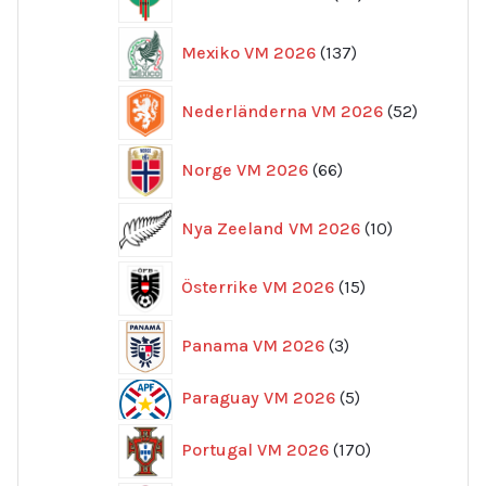
produkter
137
Mexiko VM 2026
137
produkter
52
Nederländerna VM 2026
52
produkte
66
Norge VM 2026
66
produkter
10
Nya Zeeland VM 2026
10
produkter
15
Österrike VM 2026
15
produkter
3
Panama VM 2026
3
produkter
5
Paraguay VM 2026
5
produkter
170
Portugal VM 2026
170
produkter