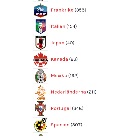
358
Frankrike
358
produkter
154
Italien
154
produkter
40
Japan
40
produkter
23
Kanada
23
produkter
192
Mexiko
192
produkter
211
Nederländerna
211
produkter
348
Portugal
348
produkter
307
Spanien
307
produkter