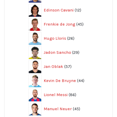
12
Edinson Cavani
12
produkter
45
Frenkie de Jong
45
produkter
26
Hugo Lloris
26
produkter
29
Jadon Sancho
29
produkter
57
Jan Oblak
57
produkter
44
Kevin De Bruyne
44
produkter
86
Lionel Messi
86
produkter
45
Manuel Neuer
45
produkter