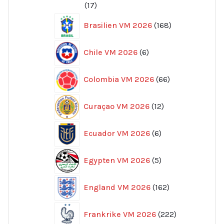
17
17
produkter
168
Brasilien VM 2026
168
produkter
6
Chile VM 2026
6
produkter
66
Colombia VM 2026
66
produkter
12
Curaçao VM 2026
12
produkter
6
Ecuador VM 2026
6
produkter
5
Egypten VM 2026
5
produkter
162
England VM 2026
162
produkter
222
Frankrike VM 2026
222
produkter