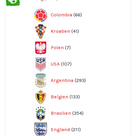
produkter
66
Colombia
66
produkter
41
Kroatien
41
produkter
7
Polen
7
produkter
107
USA
107
produkter
293
Argentina
293
produkter
133
Belgien
133
produkter
354
Brasilien
354
produkter
211
England
211
produkter