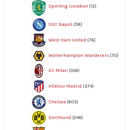
Sporting Lissabon
12
produkter
58
SSC Napoli
58
produkter
76
West Ham United
76
produkter
70
Wolverhampton Wanderers
70
produ
356
AC Milan
356
produkter
374
Atlético Madrid
374
produkter
603
Chelsea
603
produkter
246
Dortmund
246
produkter
947