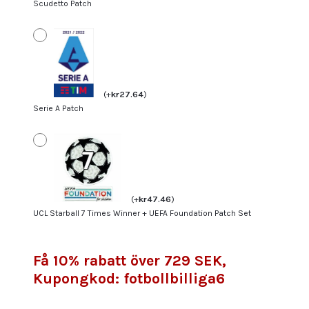
Scudetto Patch
(
+
kr
27.64
)
Serie A Patch
(
+
kr
47.46
)
UCL Starball 7 Times Winner + UEFA Foundation Patch Set
Få 10% rabatt över 729 SEK,
Kupongkod: fotbollbilliga6