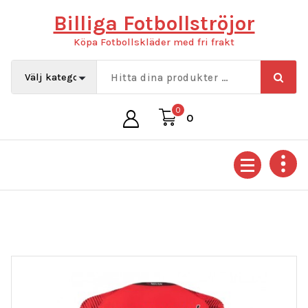
Hoppa
Billiga Fotbollströjor
till
innehåll
Köpa Fotbollskläder med fri frakt
0
0