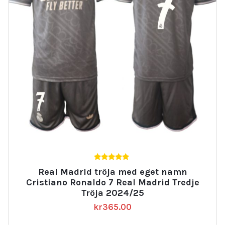
5.00
Real Madrid tröja med eget namn
av 5
Cristiano Ronaldo 7 Real Madrid Tredje
Tröja 2024/25
kr
365.00