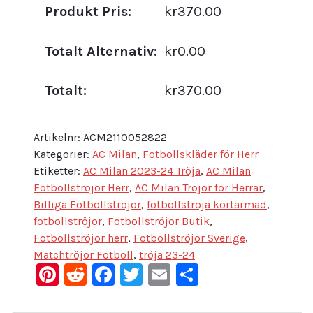
Produkt Pris:
kr370.00
Totalt Alternativ:
kr0.00
Totalt:
kr370.00
Artikelnr:
ACM2110052822
Kategorier:
AC Milan
,
Fotbollskläder för Herr
Etiketter:
AC Milan 2023-24 Tröja
,
AC Milan
Fotbollströjor Herr
,
AC Milan Tröjor för Herrar
,
Billiga Fotbollströjor
,
fotbollströja kortärmad
,
fotbollströjor
,
Fotbollströjor Butik
,
Fotbollströjor herr
,
Fotbollströjor Sverige
,
Matchtröjor Fotboll
,
tröja 23-24
Pinterest
Reddit
Facebook
Twitter
Email
Dela