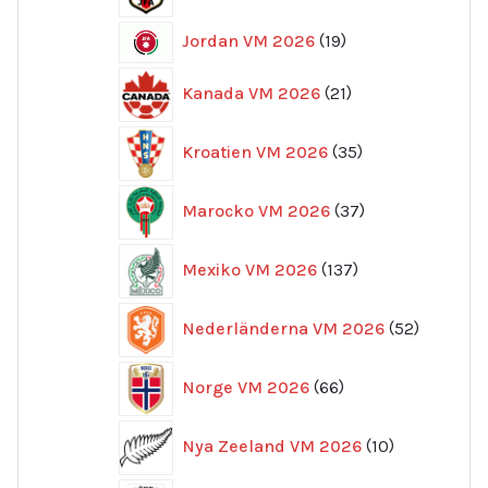
produkter
222
Frankrike VM 2026
222
produkter
6
Ghana VM 2026
6
produkter
7
Grekland VM 2026
7
produkter
7
Haiti VM 2026
7
produkter
96
Italien VM 2026
96
produkter
32
Japan VM 2026
32
produkter
19
Jordan VM 2026
19
produkter
21
Kanada VM 2026
21
produkter
35