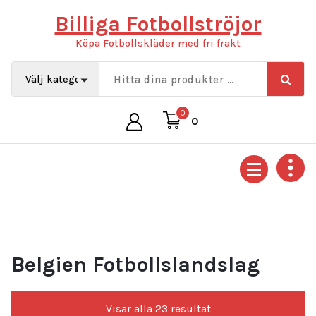
Hoppa
Billiga Fotbollströjor
till
innehåll
Köpa Fotbollskläder med fri frakt
0
0
Belgien Fotbollslandslag
Sortera
Visar alla 23 resultat