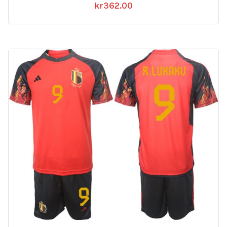
Belgien Hemmatröja Herr VM 2022
Kortärmad Fotbollströja Set med tryck
TIELEMANS 8 Fotbollströjor Butik
kr
362.00