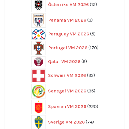
Kroatien VM 2026
35
produkter
37
Marocko VM 2026
37
produkter
137
Mexiko VM 2026
137
produkter
52
Nederländerna VM 2026
52
produkte
66
Norge VM 2026
66
produkter
10
Nya Zeeland VM 2026
10
produkter
15
Österrike VM 2026
15
produkter
3
Panama VM 2026
3
produkter
5
Paraguay VM 2026
5