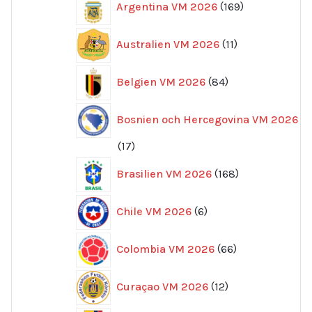
Kortärmad + Korta byxor
kr
360.00
2331
Fotbolls-VM 2026
2331
produkter
14
Algeriet VM 2026
14
produkter
169
Argentina VM 2026
169
produkter
11
Australien VM 2026
11
produkter
84
Belgien VM 2026
84
produkter