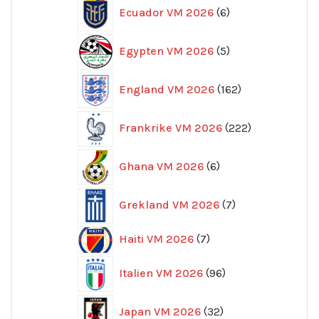
Bosnien och Hercegovina VM 2026
17
17
produkter
168
Brasilien VM 2026
168
produkter
6
Chile VM 2026
6
produkter
66
Colombia VM 2026
66
produkter
12
Curaçao VM 2026
12
produkter
6
Ecuador VM 2026
6
produkter
5
Egypten VM 2026
5
produkter
162
England VM 2026
162