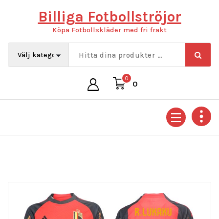
Hoppa
Billiga Fotbollströjor
till
innehåll
Köpa Fotbollskläder med fri frakt
0
0