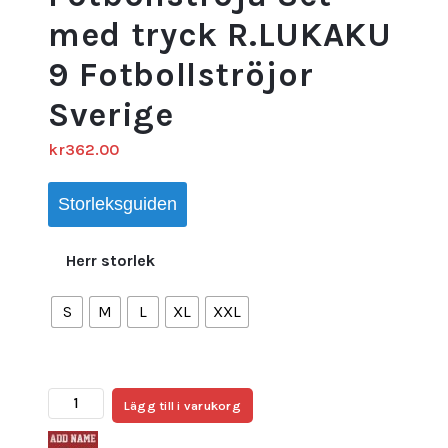
med tryck R.LUKAKU
9 Fotbollströjor
Sverige
kr
362.00
Storleksguiden
Herr storlek
S
M
L
XL
XXL
Belgien
Lägg till i varukorg
Hemmatröja
Herr