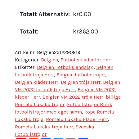
Totalt Alternativ:
kr0.00
Totalt:
kr362.00
Artikelnr:
Belgien2312290919
Kategorier:
Belgien
,
Fotbollskläder för Herr
Etiketter:
Belgien Fotbollslandslag
,
Belgien
fotbollströja Herr
,
Belgien fotbollströjor
,
Belgien kläder Herr
,
Belgien tröja Herr
,
Belgien
VM 2022 fotbollströja Herr
,
Belgien VM 2022
kläder Herr
,
Belgien VM 2022 tröja Herr
,
billiga
Romelu Lukaku tröjor
,
Fotbollströjor Butik
,
fotbollströjor med eget namn
,
köpa Romelu
Lukaku tröja
,
Romelu Lukaku kläder Herr
,
Romelu Lukaku tröja Herr
,
Svenska
Fotbollströjor