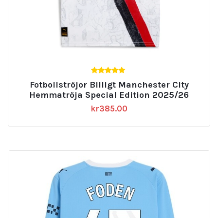
5.00
Fotbollströjor Billigt Manchester City
av 5
Hemmatröja Special Edition 2025/26
kr
385.00