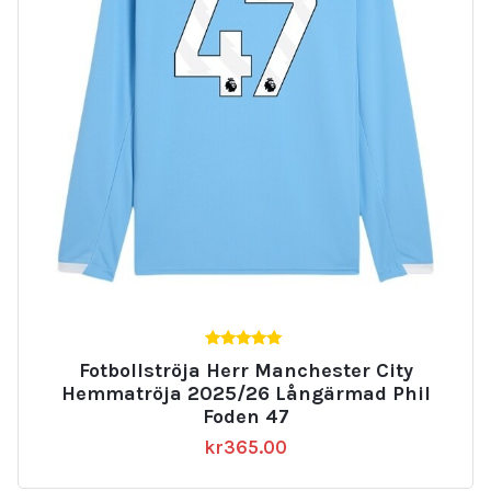
5.00
Fotbollströja Herr Manchester City
av 5
Hemmatröja 2025/26 Långärmad Phil
Foden 47
kr
365.00