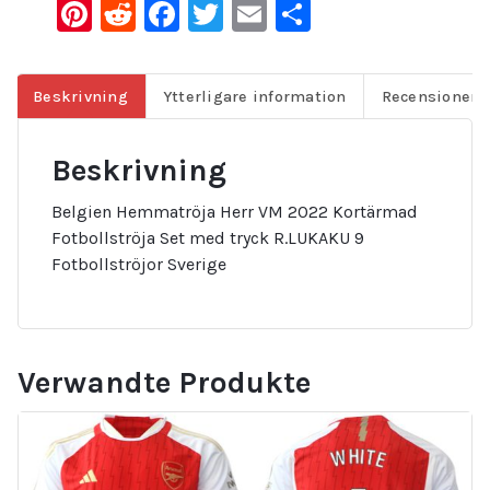
Pinterest
Reddit
Facebook
Twitter
Email
Dela
Beskrivning
Ytterligare information
Recensioner (
Beskrivning
Belgien Hemmatröja Herr VM 2022 Kortärmad
Fotbollströja Set med tryck R.LUKAKU 9
Fotbollströjor Sverige
Verwandte Produkte