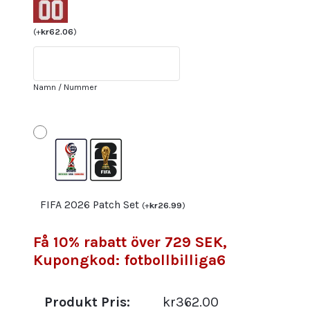
VM
2022
(
+
kr
62.06
)
Kortärmad
Fotbollströja
Set
Namn / Nummer
med
tryck
R.LUKAKU
9
Fotbollströjor
Sverige
mängd
FIFA 2026 Patch Set
(
+
kr
26.99
)
Få 10% rabatt över 729 SEK,
Kupongkod: fotbollbilliga6
Produkt Pris:
kr362.00