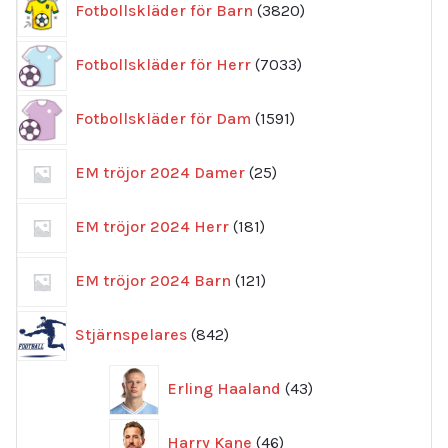
Fotbollskläder för Barn
3820
produkter
7033
Fotbollskläder för Herr
7033
produkter
1591
Fotbollskläder för Dam
1591
produkter
25
EM tröjor 2024 Damer
25
produkter
181
EM tröjor 2024 Herr
181
produkter
121
EM tröjor 2024 Barn
121
produkter
842
Stjärnspelares
842
produkter
43
Erling Haaland
43
produkter
46
Harry Kane
46