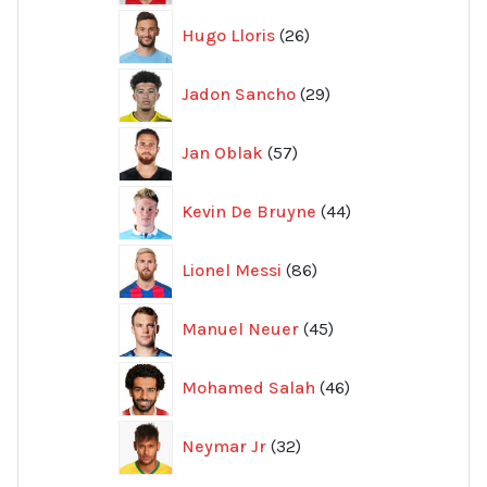
26
Hugo Lloris
26
produkter
29
Jadon Sancho
29
produkter
57
Jan Oblak
57
produkter
44
Kevin De Bruyne
44
produkter
86
Lionel Messi
86
produkter
45
Manuel Neuer
45
produkter
46
Mohamed Salah
46
produkter
32
Neymar Jr
32
produkter