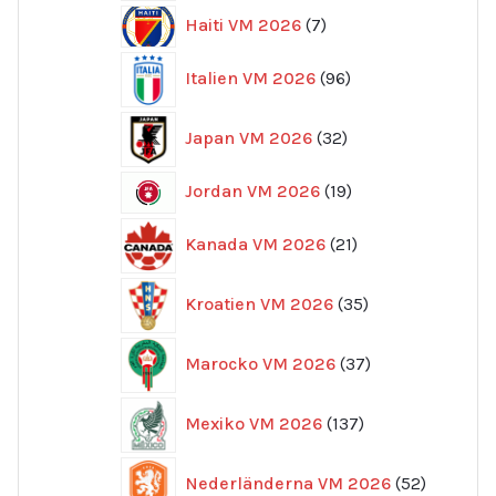
7
Haiti VM 2026
7
produkter
96
Italien VM 2026
96
produkter
32
Japan VM 2026
32
produkter
19
Jordan VM 2026
19
produkter
21
Kanada VM 2026
21
produkter
35
Kroatien VM 2026
35
produkter
37
Marocko VM 2026
37
produkter
137
Mexiko VM 2026
137
produkter
52
Nederländerna VM 2026
52
produkte