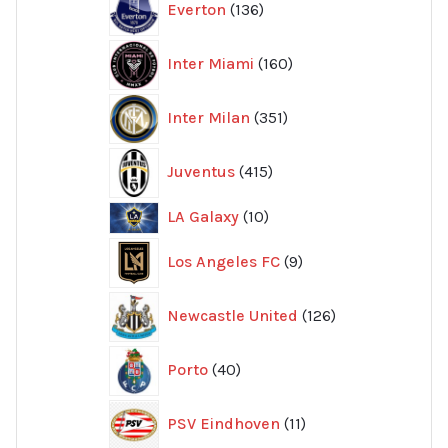
Everton
136
produkter
160
Inter Miami
160
produkter
351
Inter Milan
351
produkter
415
Juventus
415
produkter
10
LA Galaxy
10
produkter
9
Los Angeles FC
9
produkter
126
Newcastle United
126
produkter
40
Porto
40
produkter
11
PSV Eindhoven
11
produkter