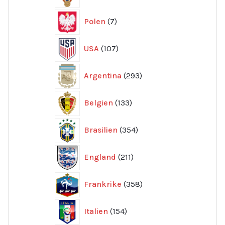
7
Polen
7
produkter
107
USA
107
produkter
293
Argentina
293
produkter
133
Belgien
133
produkter
354
Brasilien
354
produkter
211
England
211
produkter
358
Frankrike
358
produkter
154
Italien
154
produkter