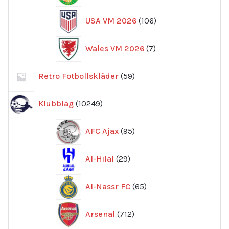
106
USA VM 2026
106
produkter
7
Wales VM 2026
7
produkter
59
Retro Fotbollskläder
59
produkter
10249
Klubblag
10249
produkter
95
AFC Ajax
95
produkter
29
Al-Hilal
29
produkter
65
Al-Nassr FC
65
produkter
712
Arsenal
712
produkter