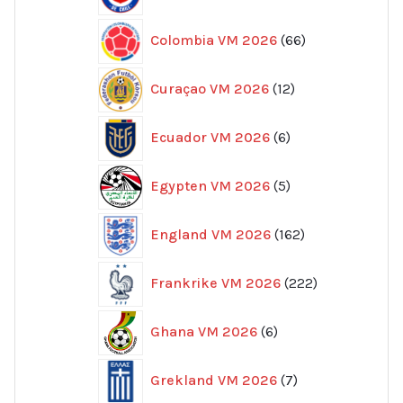
produkter
66
Colombia VM 2026
66
produkter
12
Curaçao VM 2026
12
produkter
6
Ecuador VM 2026
6
produkter
5
Egypten VM 2026
5
produkter
162
England VM 2026
162
produkter
222
Frankrike VM 2026
222
produkter
6
Ghana VM 2026
6
produkter
7
Grekland VM 2026
7
produkter