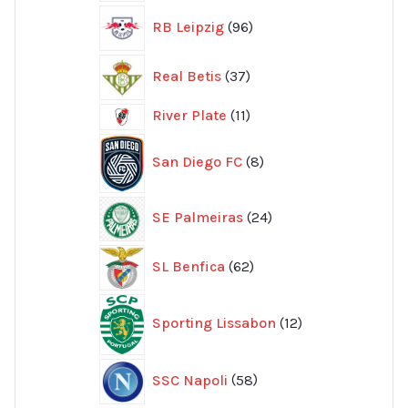
96
RB Leipzig
96
produkter
37
Real Betis
37
produkter
11
River Plate
11
produkter
8
San Diego FC
8
produkter
24
SE Palmeiras
24
produkter
62
SL Benfica
62
produkter
12
Sporting Lissabon
12
produkter
58
SSC Napoli
58
produkter