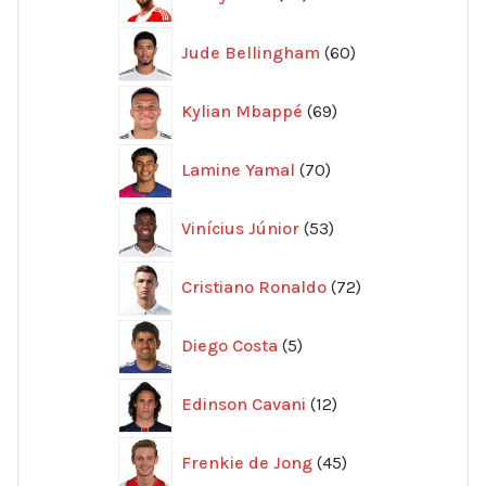
produkter
60
Jude Bellingham
60
produkter
69
Kylian Mbappé
69
produkter
70
Lamine Yamal
70
produkter
53
Vinícius Júnior
53
produkter
72
Cristiano Ronaldo
72
produkter
5
Diego Costa
5
produkter
12
Edinson Cavani
12
produkter
45
Frenkie de Jong
45
produkter