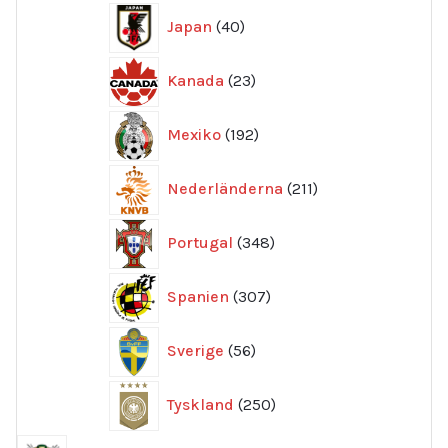
40
Japan
40
produkter
23
Kanada
23
produkter
192
Mexiko
192
produkter
211
Nederländerna
211
produkter
348
Portugal
348
produkter
307
Spanien
307
produkter
56
Sverige
56
produkter
250
Tyskland
250
produkter
3820