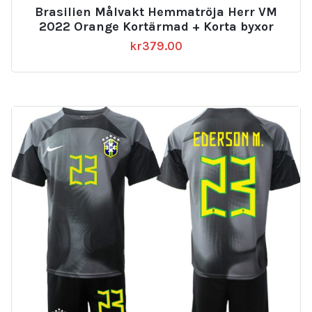
5.00
Brasilien Målvakt Hemmatröja Herr VM
av 5
2022 Orange Kortärmad + Korta byxor
kr
379.00