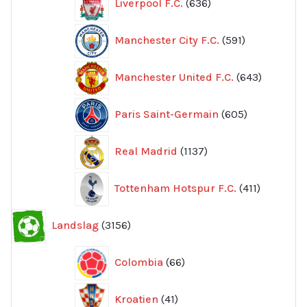
Liverpool F.C.
636
produkter
591
Manchester City F.C.
591
produkter
643
Manchester United F.C.
643
produkte
605
Paris Saint-Germain
605
produkter
1137
Real Madrid
1137
produkter
411
Tottenham Hotspur F.C.
411
produkter
3156
Landslag
3156
produkter
66
Colombia
66
produkter
41
Kroatien
41
produkter