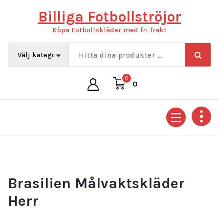
Hoppa
Billiga Fotbollströjor
till
innehåll
Köpa Fotbollskläder med fri frakt
0
0
Brasilien Målvaktskläder
Herr