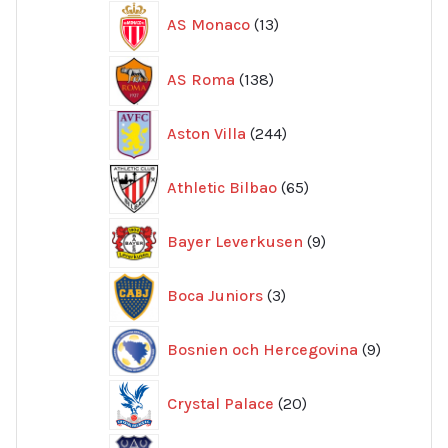
13
AS Monaco
13
produkter
138
AS Roma
138
produkter
244
Aston Villa
244
produkter
65
Athletic Bilbao
65
produkter
9
Bayer Leverkusen
9
produkter
3
Boca Juniors
3
produkter
9
Bosnien och Hercegovina
9
produkte
20
Crystal Palace
20
produkter
136