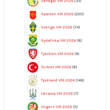
Senegal VM 2026
35
produkter
220
Spanien VM 2026
220
produkter
74
Sverige VM 2026
74
produkter
8
Sydafrika VM 2026
8
produkter
9
Tjeckien VM 2026
9
produkter
8
Turkiet VM 2026
8
produkter
148
Tyskland VM 2026
148
produkter
7
Ukraina VM 2026
7
produkter
5
Ungern VM 2026
5
produkter