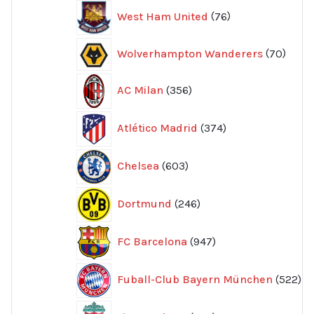
76
West Ham United
76
produkter
70
Wolverhampton Wanderers
70
produ
356
AC Milan
356
produkter
374
Atlético Madrid
374
produkter
603
Chelsea
603
produkter
246
Dortmund
246
produkter
947
FC Barcelona
947
produkter
52
Fuball-Club Bayern München
522
pr
636