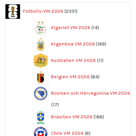
2331
Fotbolls-VM 2026
2331
produkter
14
Algeriet VM 2026
14
produkter
169
Argentina VM 2026
169
produkter
11
Australien VM 2026
11
produkter
84
Belgien VM 2026
84
produkter
Bosnien och Hercegovina VM 2026
17
17
produkter
168
Brasilien VM 2026
168
produkter
6
Chile VM 2026
6