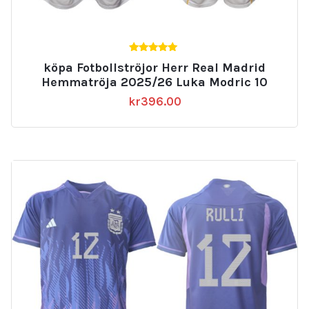
5.00
köpa Fotbollströjor Herr Real Madrid
av 5
Hemmatröja 2025/26 Luka Modric 10
kr
396.00