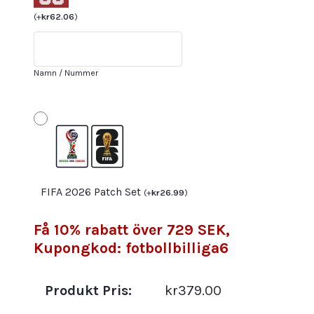
Herr
VM
(
+
kr
62.06
)
2022
Orange
Kortärmad
Namn / Nummer
+
Korta
byxor
mängd
FIFA 2026 Patch Set
(
+
kr
26.99
)
Få 10% rabatt över 729 SEK,
Kupongkod: fotbollbilliga6
Produkt Pris:
kr379.00