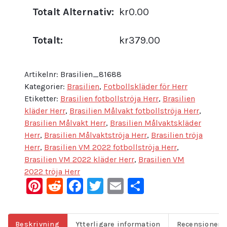
Totalt Alternativ:
kr0.00
Totalt:
kr379.00
Artikelnr:
Brasilien_81688
Kategorier:
Brasilien
,
Fotbollskläder för Herr
Etiketter:
Brasilien fotbollströja Herr
,
Brasilien
kläder Herr
,
Brasilien Målvakt fotbollströja Herr
,
Brasilien Målvakt Herr
,
Brasilien Målvaktskläder
Herr
,
Brasilien Målvaktströja Herr
,
Brasilien tröja
Herr
,
Brasilien VM 2022 fotbollströja Herr
,
Brasilien VM 2022 kläder Herr
,
Brasilien VM
2022 tröja Herr
Pinterest
Reddit
Facebook
Twitter
Email
Dela
Beskrivning
Ytterligare information
Recensioner (