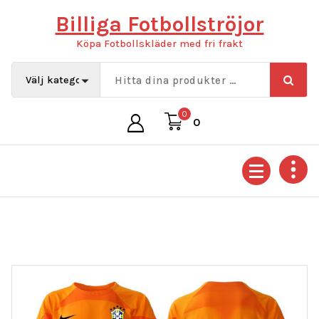
Hoppa
Billiga Fotbollströjor
till
innehåll
Köpa Fotbollskläder med fri frakt
0
0