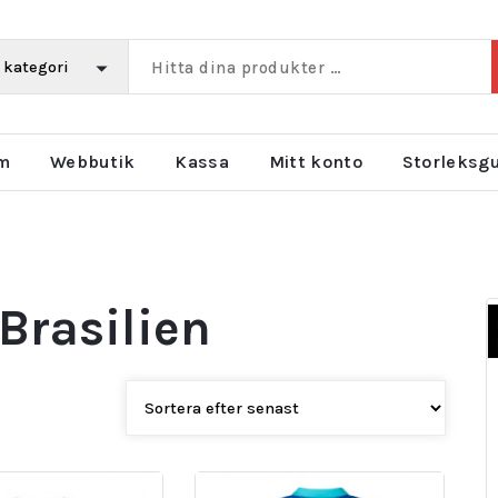
m
Webbutik
Kassa
Mitt konto
Storleksg
Brasilien