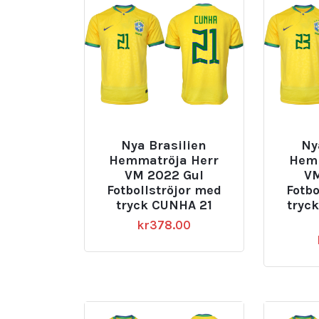
Nya Brasilien
Ny
Hemmatröja Herr
Hemm
VM 2022 Gul
VM
Fotbollströjor med
Fotbo
tryck CUNHA 21
tryc
kr
378.00