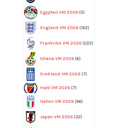
5
Egypten VM 2026
5
produkter
162
England VM 2026
162
produkter
222
Frankrike VM 2026
222
produkter
6
Ghana VM 2026
6
produkter
7
Grekland VM 2026
7
produkter
7
Haiti VM 2026
7
produkter
96
Italien VM 2026
96
produkter
32
Japan VM 2026
32
produkter