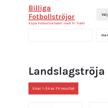
Hoppa
Billiga
till
innehåll
Fotbollströjor
Köpa Fotbollskläder med fri frakt
He
Landslagströja 
Sortera
Visar 1–24 av 74 resultat
efter
senaste