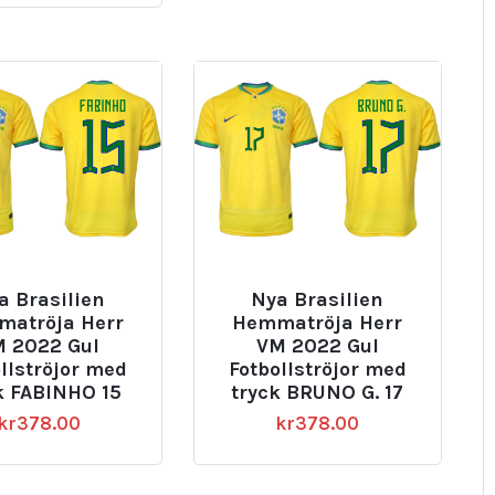
a Brasilien
Nya Brasilien
atröja Herr
Hemmatröja Herr
 2022 Gul
VM 2022 Gul
llströjor med
Fotbollströjor med
k FABINHO 15
tryck BRUNO G. 17
kr
378.00
kr
378.00