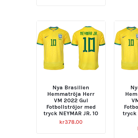
Nya Brasilien
Ny
Hemmatröja Herr
Hemm
VM 2022 Gul
VM
Fotbollströjor med
Fotbo
tryck NEYMAR JR. 10
tryc
kr
378.00