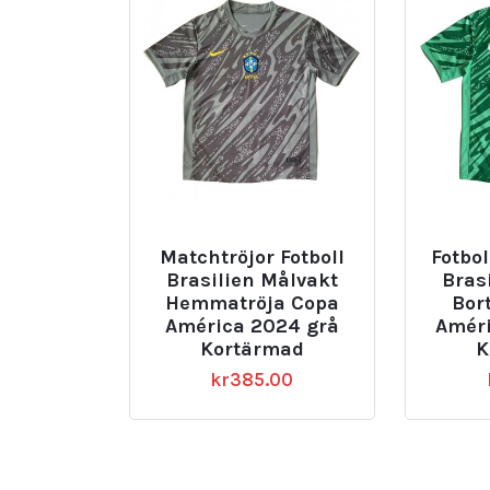
Matchtröjor Fotboll
Fotbol
Brasilien Målvakt
Bras
Hemmatröja Copa
Bor
América 2024 grå
Améri
Kortärmad
K
kr
385.00