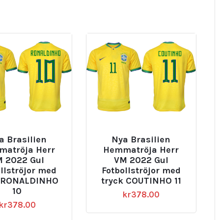
a Brasilien
Nya Brasilien
atröja Herr
Hemmatröja Herr
 2022 Gul
VM 2022 Gul
llströjor med
Fotbollströjor med
k RONALDINHO
tryck COUTINHO 11
10
kr
378.00
kr
378.00