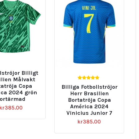
lströjor Billigt
ilien Målvakt
5.00
tatröja Copa
Billiga Fotbollströjor
av 5
ca 2024 grön
Herr Brasilien
ortärmad
Bortatröja Copa
América 2024
kr
385.00
Vinicius Junior 7
kr
385.00