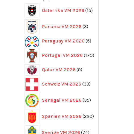
produkter
15
Österrike VM 2026
15
produkter
3
Panama VM 2026
3
produkter
5
Paraguay VM 2026
5
produkter
170
Portugal VM 2026
170
produkter
9
Qatar VM 2026
9
produkter
33
Schweiz VM 2026
33
produkter
35
Senegal VM 2026
35
produkter
220
Spanien VM 2026
220
produkter
74
Sverige VM 2026
74