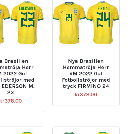
a Brasilien
Nya Brasilien
atröja Herr
Hemmatröja Herr
 2022 Gul
VM 2022 Gul
llströjor med
Fotbollströjor med
k EDERSON M.
tryck FIRMINO 24
23
kr
378.00
kr
378.00