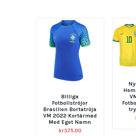
Ny
Hemm
Billiga
VM
Fotbollströjor
Fotbo
Brasilien Bortatröja
tr
VM 2022 Kortärmad
Med Eget Namn
kr
375.00