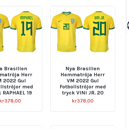
a Brasilien
Nya Brasilien
atröja Herr
Hemmatröja Herr
 2022 Gul
VM 2022 Gul
llströjor med
Fotbollströjor med
k RAPHAEL 19
tryck VINI JR. 20
kr
378.00
kr
378.00