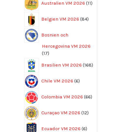
Australien VM 2026
11
produkter
84
Belgien VM 2026
84
produkter
Bosnien och
Hercegovina VM 2026
17
17
produkter
168
Brasilien VM 2026
168
produkter
6
Chile VM 2026
6
produkter
66
Colombia VM 2026
66
produkter
12
Curaçao VM 2026
12
produkter
6
Ecuador VM 2026
6
produkter