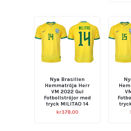
Nya Brasilien
Ny
Hemmatröja Herr
Hemm
VM 2022 Gul
VM
Fotbollströjor med
Fotbo
tryck MILITAO 14
tryc
kr
378.00