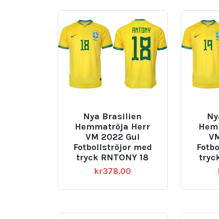
Nya Brasilien
Ny
Hemmatröja Herr
Hemm
VM 2022 Gul
VM
Fotbollströjor med
Fotbo
tryck RNTONY 18
tryc
kr
378.00