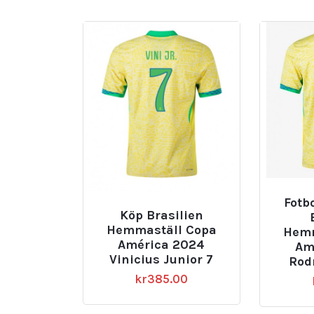
Fotb
Köp Brasilien
Hemmaställ Copa
Hemm
América 2024
Am
Vinicius Junior 7
Rod
kr
385.00