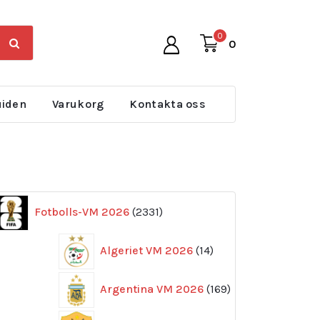
0
0
uiden
Varukorg
Kontakta oss
2331
Fotbolls-VM 2026
2331
produkter
14
Algeriet VM 2026
14
produkter
169
Argentina VM 2026
169
produkter
11