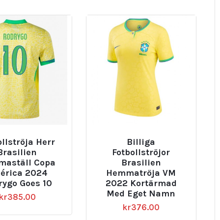
ollströja Herr
Billiga
Brasilien
Fotbollströjor
aställ Copa
Brasilien
érica 2024
Hemmatröja VM
rygo Goes 10
2022 Kortärmad
Med Eget Namn
kr
385.00
kr
376.00