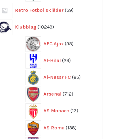
59
Retro Fotbollskläder
59
produkter
10249
Klubblag
10249
produkter
95
AFC Ajax
95
produkter
29
Al-Hilal
29
produkter
65
Al-Nassr FC
65
produkter
712
Arsenal
712
produkter
13
AS Monaco
13
produkter
138
AS Roma
138
produkter