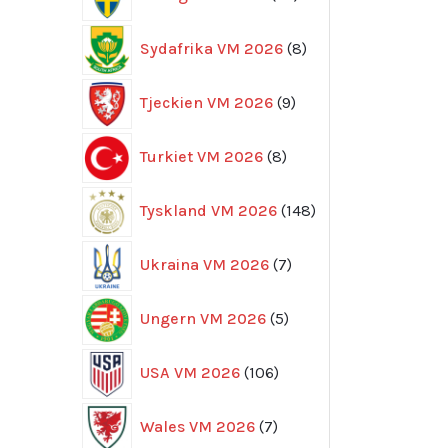
produkter
8
Sydafrika VM 2026
8
produkter
9
Tjeckien VM 2026
9
produkter
8
Turkiet VM 2026
8
produkter
148
Tyskland VM 2026
148
produkter
7
Ukraina VM 2026
7
produkter
5
Ungern VM 2026
5
produkter
106
USA VM 2026
106
produkter
7
Wales VM 2026
7
produkter