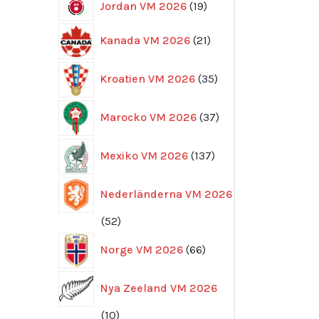
19
Jordan VM 2026
19
produkter
21
Kanada VM 2026
21
produkter
35
Kroatien VM 2026
35
produkter
37
Marocko VM 2026
37
produkter
137
Mexiko VM 2026
137
produkter
Nederländerna VM 2026
52
52
produkter
66
Norge VM 2026
66
produkter
Nya Zeeland VM 2026
10
10