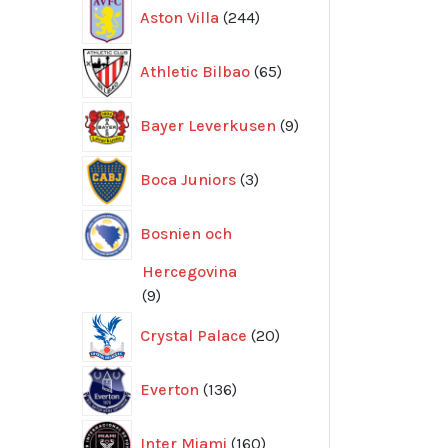
244
Aston Villa
244
produkter
65
Athletic Bilbao
65
produkter
9
Bayer Leverkusen
9
produkter
3
Boca Juniors
3
produkter
Bosnien och
Hercegovina
9
9
produkter
20
Crystal Palace
20
produkter
136
Everton
136
produkter
160
Inter Miami
160