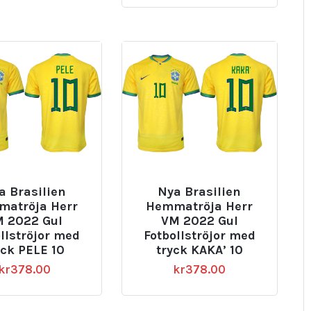
a Brasilien
Nya Brasilien
atröja Herr
Hemmatröja Herr
 2022 Gul
VM 2022 Gul
llströjor med
Fotbollströjor med
yck PELE 10
tryck KAKA’ 10
kr
378.00
kr
378.00