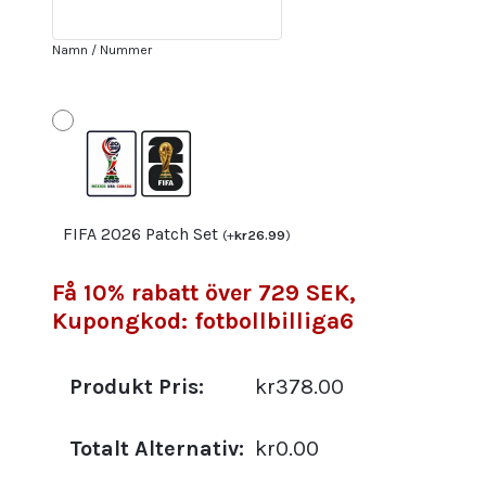
Gul
Fotbollströjor
Namn / Nummer
med
tryck
CUNHA
21
mängd
FIFA 2026 Patch Set
(
+
kr
26.99
)
Få 10% rabatt över 729 SEK,
Kupongkod: fotbollbilliga6
Produkt Pris:
kr378.00
Totalt Alternativ:
kr0.00