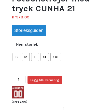
tryck CUNHA 21
kr
378.00
Storleksguiden
Herr storlek
S
M
L
XL
XXL
Nya
Lägg till i varukorg
Brasilien
Hemmatröja
Herr
VM
(
+
kr
62.06
)
2022