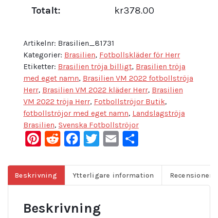
Totalt:
kr378.00
Artikelnr:
Brasilien_81731
Kategorier:
Brasilien
,
Fotbollskläder för Herr
Etiketter:
Brasilien tröja billigt
,
Brasilien tröja
med eget namn
,
Brasilien VM 2022 fotbollströja
Herr
,
Brasilien VM 2022 kläder Herr
,
Brasilien
VM 2022 tröja Herr
,
Fotbollströjor Butik
,
fotbollströjor med eget namn
,
Landslagströja
Brasilien
,
Svenska Fotbollströjor
Pinterest
Reddit
Facebook
Twitter
Email
Dela
Beskrivning
Ytterligare information
Recensioner (
Beskrivning