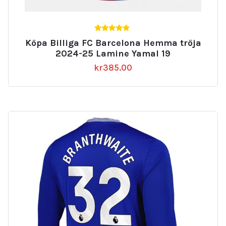
5.00
Köpa Billiga FC Barcelona Hemma tröja
av 5
2024-25 Lamine Yamal 19
kr
385.00