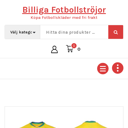
Hoppa
Billiga Fotbollströjor
till
innehåll
Köpa Fotbollskläder med fri frakt
0
0