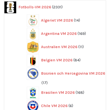
2331
Fotbolls-VM 2026
2331
produkter
14
Algeriet VM 2026
14
produkter
169
Argentina VM 2026
169
produkter
11
Australien VM 2026
11
produkter
84
Belgien VM 2026
84
produkter
Bosnien och Hercegovina VM 2026
17
17
produkter
168
Brasilien VM 2026
168
produkter
6
Chile VM 2026
6
produkter