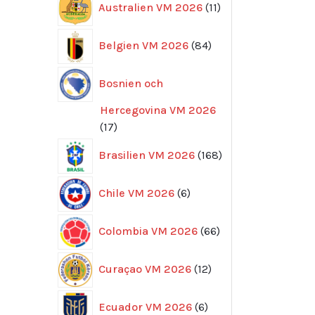
Australien VM 2026
11
produkter
84
Belgien VM 2026
84
produkter
Bosnien och
Hercegovina VM 2026
17
17
produkter
168
Brasilien VM 2026
168
produkter
6
Chile VM 2026
6
produkter
66
Colombia VM 2026
66
produkter
12
Curaçao VM 2026
12
produkter
6
Ecuador VM 2026
6
produkter