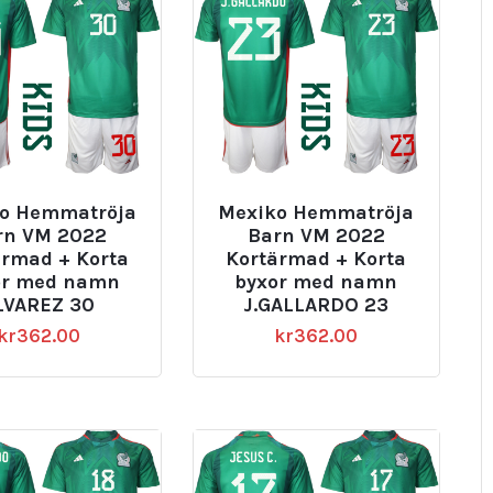
o Hemmatröja
Mexiko Hemmatröja
rn VM 2022
Barn VM 2022
ärmad + Korta
Kortärmad + Korta
or med namn
byxor med namn
LVAREZ 30
J.GALLARDO 23
kr
362.00
kr
362.00