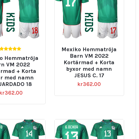
Mexiko Hemmatröja
5.00
Barn VM 2022
o Hemmatröja
av 5
Kortärmad + Korta
rn VM 2022
byxor med namn
ärmad + Korta
JESUS C. 17
or med namn
UARDADO 18
kr
362.00
kr
362.00