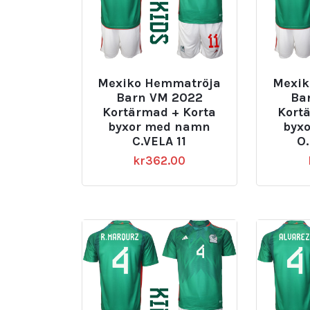
Mexiko Hemmatröja
Mexik
Barn VM 2022
Ba
Kortärmad + Korta
Kort
byxor med namn
byx
C.VELA 11
O
kr
362.00