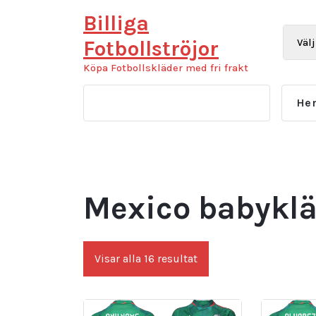
Hoppa
Billiga
till
innehåll
Fotbollströjor
Köpa Fotbollskläder med fri frakt
He
Mexico babykl
Sortera
Visar alla 16 resultat
efter
senaste