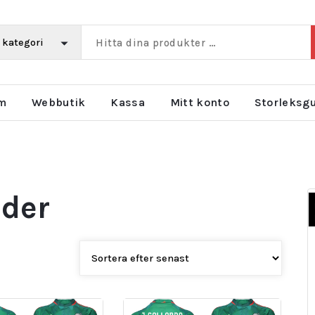
m
Webbutik
Kassa
Mitt konto
Storleksg
äder