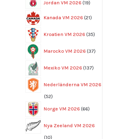
19
Jordan VM 2026
19
produkter
21
Kanada VM 2026
21
produkter
35
Kroatien VM 2026
35
produkter
37
Marocko VM 2026
37
produkter
137
Mexiko VM 2026
137
produkter
Nederländerna VM 2026
52
52
produkter
66
Norge VM 2026
66
produkter
Nya Zeeland VM 2026
10
10