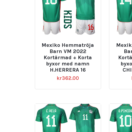
Mexiko Hemmatröja
Mexik
Barn VM 2022
Ba
Kortärmad + Korta
Kort
byxor med namn
byx
H.HERRERA 16
CHI
kr
362.00