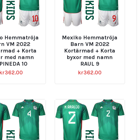
o Hemmatröja
Mexiko Hemmatröja
rn VM 2022
Barn VM 2022
ärmad + Korta
Kortärmad + Korta
or med namn
byxor med namn
.PINEDA 10
RAUL 9
kr
362.00
kr
362.00