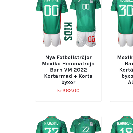
Nya Fotbollströjor
Mexik
Mexiko Hemmatröja
Ba
Barn VM 2022
Kort
Kortärmad + Korta
byx
byxor
A
kr
362.00