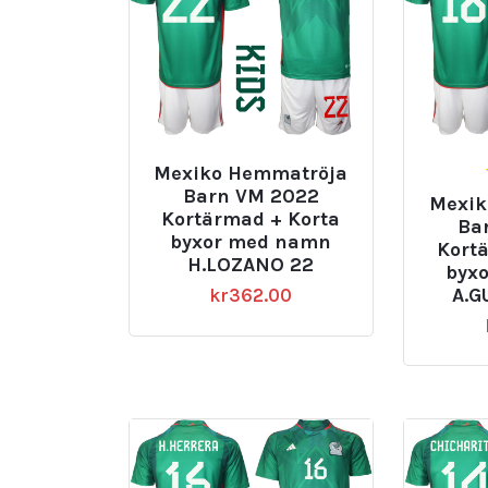
Mexiko Hemmatröja
Barn VM 2022
Mexik
Kortärmad + Korta
Ba
byxor med namn
Kort
H.LOZANO 22
byx
A.G
kr
362.00