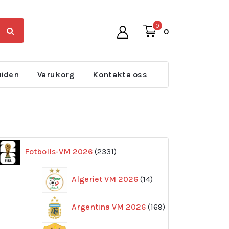
0
0
uiden
Varukorg
Kontakta oss
2331
Fotbolls-VM 2026
2331
produkter
14
Algeriet VM 2026
14
produkter
169
Argentina VM 2026
169
produkter
11