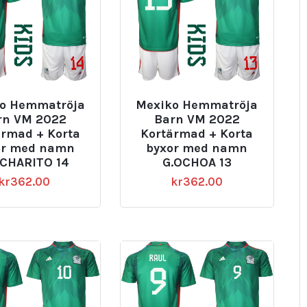
o Hemmatröja
Mexiko Hemmatröja
rn VM 2022
Barn VM 2022
ärmad + Korta
Kortärmad + Korta
or med namn
byxor med namn
CHARITO 14
G.OCHOA 13
kr
362.00
kr
362.00