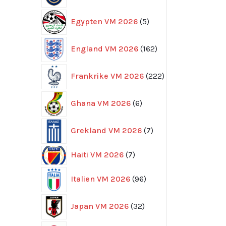
5
Egypten VM 2026
5
produkter
162
England VM 2026
162
produkter
222
Frankrike VM 2026
222
produkter
6
Ghana VM 2026
6
produkter
7
Grekland VM 2026
7
produkter
7
Haiti VM 2026
7
produkter
96
Italien VM 2026
96
produkter
32
Japan VM 2026
32
produkter