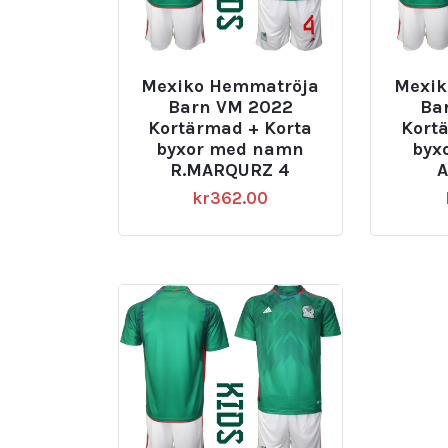
Mexiko Hemmatröja
Mexik
Barn VM 2022
Ba
Kortärmad + Korta
Kort
byxor med namn
byx
R.MARQURZ 4
A
kr
362.00