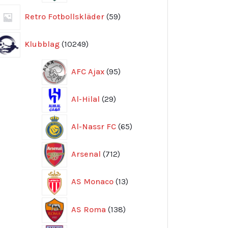
59
Retro Fotbollskläder
59
produkter
10249
Klubblag
10249
produkter
95
AFC Ajax
95
produkter
29
Al-Hilal
29
produkter
65
Al-Nassr FC
65
produkter
712
Arsenal
712
produkter
13
AS Monaco
13
produkter
138
AS Roma
138
produkter