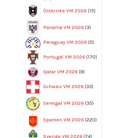
produkter
15
Österrike VM 2026
15
produkter
3
Panama VM 2026
3
produkter
5
Paraguay VM 2026
5
produkter
170
Portugal VM 2026
170
produkter
9
Qatar VM 2026
9
produkter
33
Schweiz VM 2026
33
produkter
35
Senegal VM 2026
35
produkter
220
Spanien VM 2026
220
produkter
74
Sverige VM 2026
74