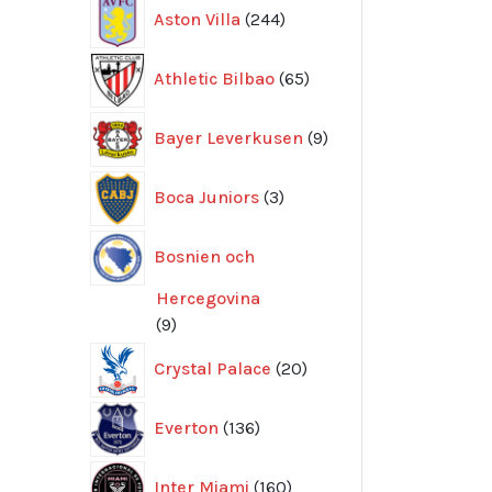
244
Aston Villa
244
produkter
65
Athletic Bilbao
65
produkter
9
Bayer Leverkusen
9
produkter
3
Boca Juniors
3
produkter
Bosnien och
Hercegovina
9
9
produkter
20
Crystal Palace
20
produkter
136
Everton
136
produkter
160
Inter Miami
160