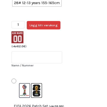
28# 12-13 years 155-165cm
Mexiko
Lägg till i varukorg
Hemmatröja
Barn
VM
2022
(
+
kr
62.06
)
Kortärmad
+
Korta
Namn / Nummer
byxor
med
namn
JESUS
C.
17
mängd
FIFA 2026 Patch Set
(
+
kr
26.99
)