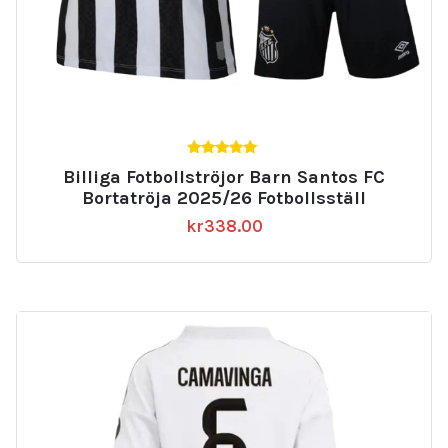
5.00
Billiga Fotbollströjor Barn Santos FC
av 5
Bortatröja 2025/26 Fotbollsställ
kr
338.00