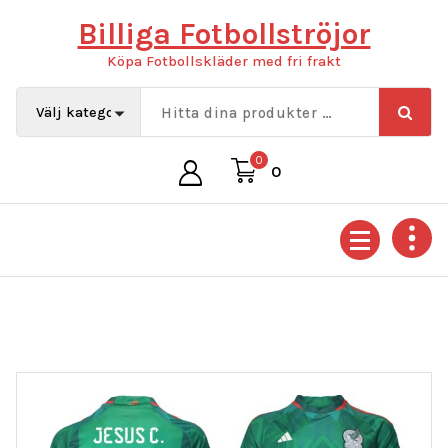
Hoppa
Billiga Fotbollströjor
till
innehåll
Köpa Fotbollskläder med fri frakt
0
0