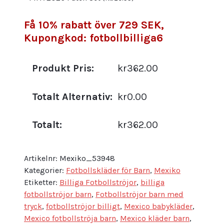
Få 10% rabatt över 729 SEK,
Kupongkod: fotbollbilliga6
Produkt Pris:
kr362.00
Totalt Alternativ:
kr0.00
Totalt:
kr362.00
Artikelnr:
Mexiko_53948
Kategorier:
Fotbollskläder för Barn
,
Mexiko
Etiketter:
Billiga Fotbollströjor
,
billiga
fotbollströjor barn
,
Fotbollströjor barn med
tryck
,
fotbollströjor billigt
,
Mexico babykläder
,
Mexico fotbollströja barn
,
Mexico kläder barn
,