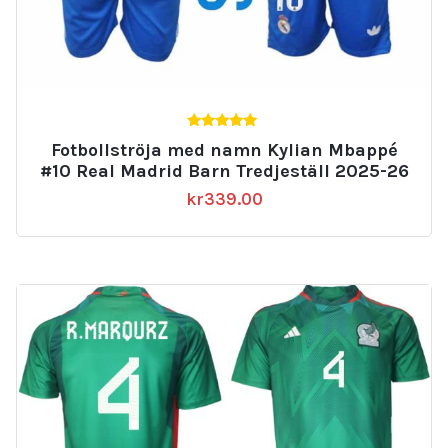
5.00
Fotbollströja med namn Kylian Mbappé
av 5
#10 Real Madrid Barn Tredjeställ 2025-26
kr
339.00