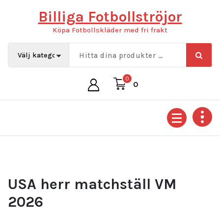
Hoppa
Billiga Fotbollströjor
till
innehåll
Köpa Fotbollskläder med fri frakt
0
0
USA herr matchställ VM
2026