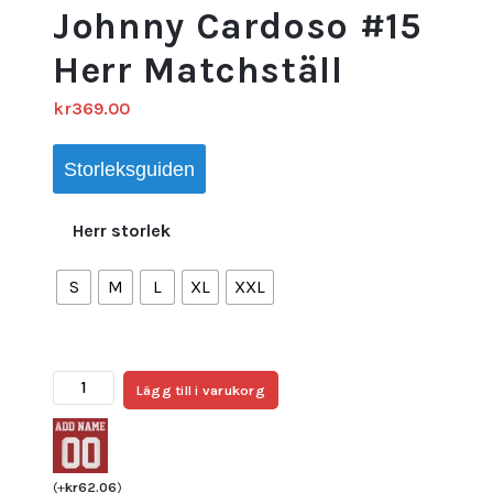
Johnny Cardoso #15
Herr Matchställ
kr
369.00
Storleksguiden
Herr storlek
S
M
L
XL
XXL
USA
Lägg till i varukorg
Landslagströja
VM
2026
Hemma
(
+
kr
62.06
)