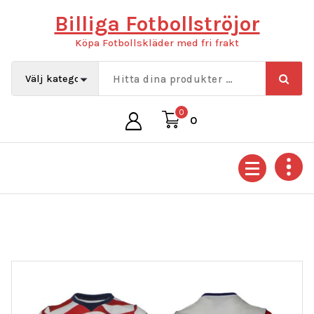
Hoppa
Billiga Fotbollströjor
till
innehåll
Köpa Fotbollskläder med fri frakt
0
0