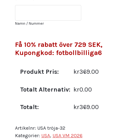
Johnny
Cardoso
#15
Namn / Nummer
Herr
Matchställ
mängd
Få 10% rabatt över 729 SEK,
Kupongkod: fotbollbilliga6
Produkt Pris:
kr369.00
Totalt Alternativ:
kr0.00
Totalt:
kr369.00
Artikelnr:
USA tröja-32
Kategorier:
USA
,
USA VM 2026