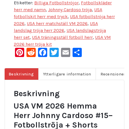
Etiketter:
Billiga Fotbollströjor
,
Fotbollskläder
herr med namn
,
Johnny Cardoso tröja
,
USA
fotbollskit herr med tryck
,
USA fotbollströja herr
2026
,
USA herr matchställ VM 2026
,
USA
landslag tröja herr 2026
,
USA landslagströja
herr set
,
USA träningsställ fotboll herr
,
USA VM
2026 herr tröja kit
Pinterest
Reddit
Facebook
Twitter
Email
Dela
Beskrivning
Ytterligare information
Recensioner (
Beskrivning
USA VM 2026 Hemma
Herr Johnny Cardoso #15–
Fotbollströja + Shorts