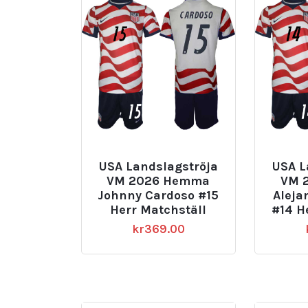
USA Landslagströja
USA L
VM 2026 Hemma
VM 
Johnny Cardoso #15
Aleja
Herr Matchställ
#14 H
kr
369.00