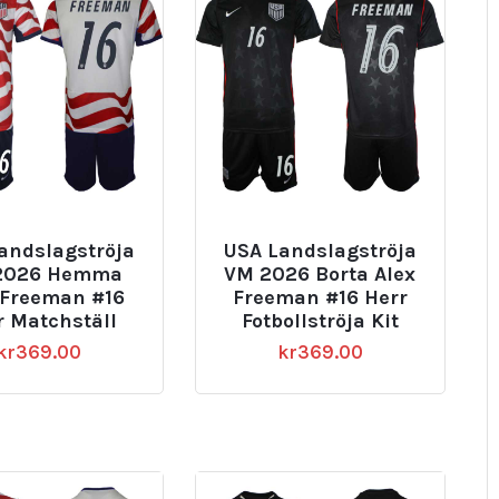
andslagströja
USA Landslagströja
2026 Hemma
VM 2026 Borta Alex
 Freeman #16
Freeman #16 Herr
r Matchställ
Fotbollströja Kit
kr
369.00
kr
369.00