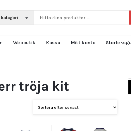
m
Webbutik
Kassa
Mitt konto
Storleksg
r tröja kit