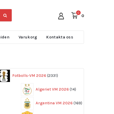
0
0
uiden
Varukorg
Kontakta oss
2331
Fotbolls-VM 2026
2331
produkter
14
Algeriet VM 2026
14
produkter
169
Argentina VM 2026
169
produkter
11