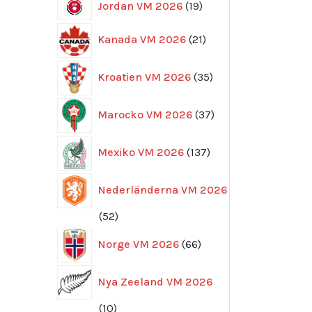
19
Jordan VM 2026
19
produkter
21
Kanada VM 2026
21
produkter
35
Kroatien VM 2026
35
produkter
37
Marocko VM 2026
37
produkter
137
Mexiko VM 2026
137
produkter
Nederländerna VM 2026
52
52
produkter
66
Norge VM 2026
66
produkter
Nya Zeeland VM 2026
10
10