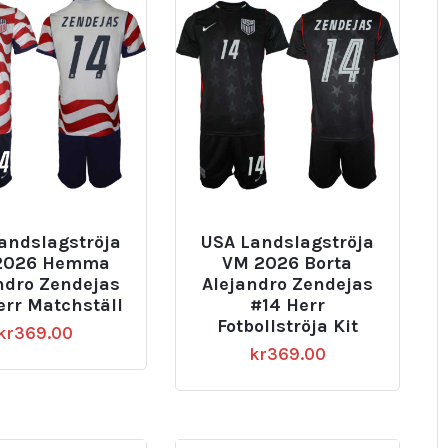
andslagströja
USA Landslagströja
2026 Hemma
VM 2026 Borta
ndro Zendejas
Alejandro Zendejas
err Matchställ
#14 Herr
Fotbollströja Kit
kr
369.00
kr
369.00