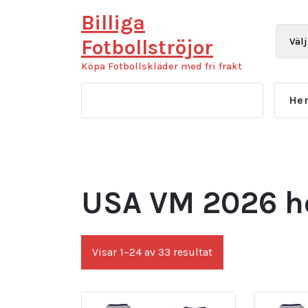
Hoppa
Billiga
till
innehåll
Fotbollströjor
Köpa Fotbollskläder med fri frakt
He
USA VM 2026 her
Sortera
Visar 1–24 av 33 resultat
efter
senaste