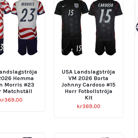
andslagströja
USA Landslagströja
2026 Hemma
VM 2026 Borta
n Morris #23
Johnny Cardoso #15
r Matchställ
Herr Fotbollströja
Kit
kr
369.00
kr
369.00