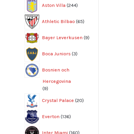
244
Aston Villa
244
produkter
65
Athletic Bilbao
65
produkter
9
Bayer Leverkusen
9
produkter
3
Boca Juniors
3
produkter
Bosnien och
Hercegovina
9
9
produkter
20
Crystal Palace
20
produkter
136
Everton
136
produkter
160
Inter Miami
160