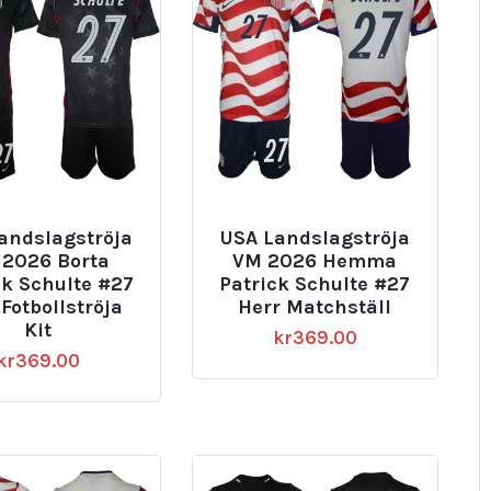
andslagströja
USA Landslagströja
2026 Borta
VM 2026 Hemma
ck Schulte #27
Patrick Schulte #27
 Fotbollströja
Herr Matchställ
Kit
kr
369.00
kr
369.00