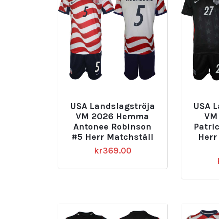
USA Landslagströja
USA L
VM 2026 Hemma
VM 
Antonee Robinson
Patri
#5 Herr Matchställ
Herr
kr
369.00