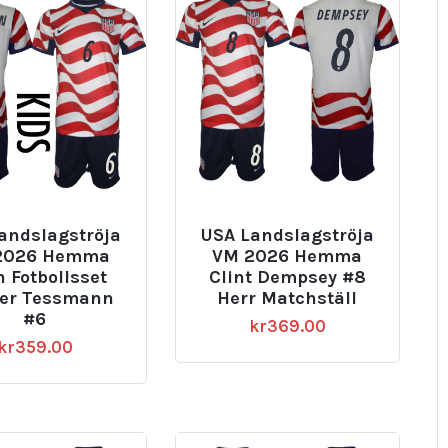
andslagströja
USA Landslagströja
2026 Hemma
VM 2026 Hemma
 Fotbollsset
Clint Dempsey #8
er Tessmann
Herr Matchställ
#6
kr
369.00
kr
359.00