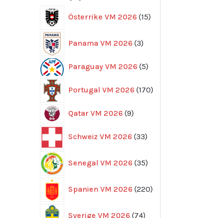
produkter
15
Österrike VM 2026
15
produkter
3
Panama VM 2026
3
produkter
5
Paraguay VM 2026
5
produkter
170
Portugal VM 2026
170
produkter
9
Qatar VM 2026
9
produkter
33
Schweiz VM 2026
33
produkter
35
Senegal VM 2026
35
produkter
220
Spanien VM 2026
220
produkter
74
Sverige VM 2026
74