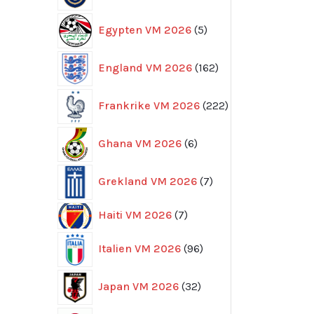
5
Egypten VM 2026
5
produkter
162
England VM 2026
162
produkter
222
Frankrike VM 2026
222
produkter
6
Ghana VM 2026
6
produkter
7
Grekland VM 2026
7
produkter
7
Haiti VM 2026
7
produkter
96
Italien VM 2026
96
produkter
32
Japan VM 2026
32
produkter