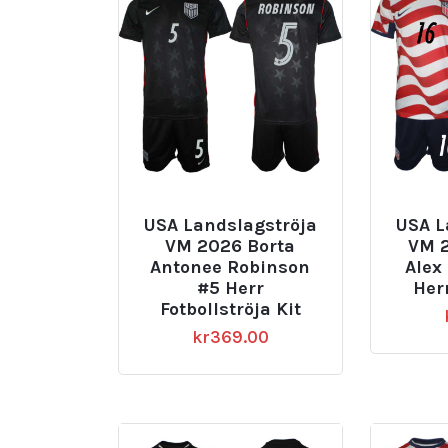
USA Landslagströja
USA L
VM 2026 Borta
VM 
Antonee Robinson
Alex
#5 Herr
Her
Fotbollströja Kit
kr
369.00