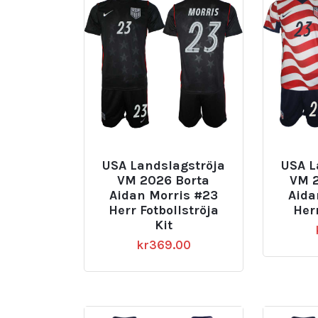
USA Landslagströja
USA L
VM 2026 Borta
VM 
Aidan Morris #23
Aida
Herr Fotbollströja
Her
Kit
kr
369.00