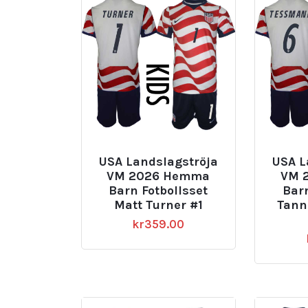
USA Landslagströja
USA L
VM 2026 Hemma
VM 
Barn Fotbollsset
Barn
Matt Turner #1
Tann
kr
359.00