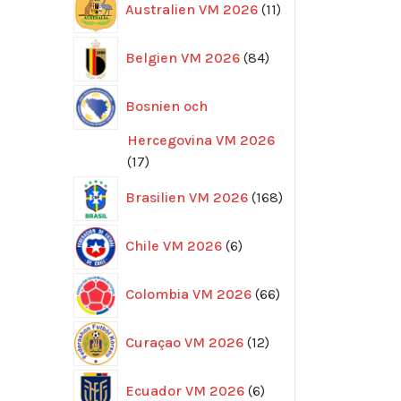
Australien VM 2026
11
produkter
84
Belgien VM 2026
84
produkter
Bosnien och
Hercegovina VM 2026
17
17
produkter
168
Brasilien VM 2026
168
produkter
6
Chile VM 2026
6
produkter
66
Colombia VM 2026
66
produkter
12
Curaçao VM 2026
12
produkter
6
Ecuador VM 2026
6
produkter