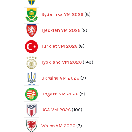
produkter
8
Sydafrika VM 2026
8
produkter
9
Tjeckien VM 2026
9
produkter
8
Turkiet VM 2026
8
produkter
148
Tyskland VM 2026
148
produkter
7
Ukraina VM 2026
7
produkter
5
Ungern VM 2026
5
produkter
106
USA VM 2026
106
produkter
7
Wales VM 2026
7
produkter