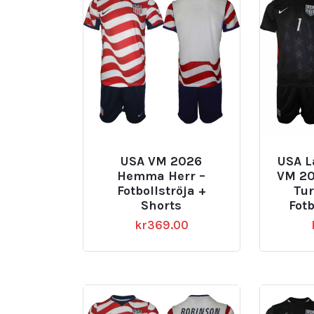
USA VM 2026
USA L
Hemma Herr –
VM 20
Fotbollströja +
Tur
Shorts
Fotb
kr
369.00