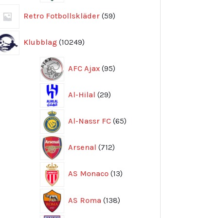
59
Retro Fotbollskläder
59
produkter
10249
Klubblag
10249
produkter
95
AFC Ajax
95
produkter
29
Al-Hilal
29
produkter
65
Al-Nassr FC
65
produkter
712
Arsenal
712
produkter
13
AS Monaco
13
produkter
138
AS Roma
138
produkter