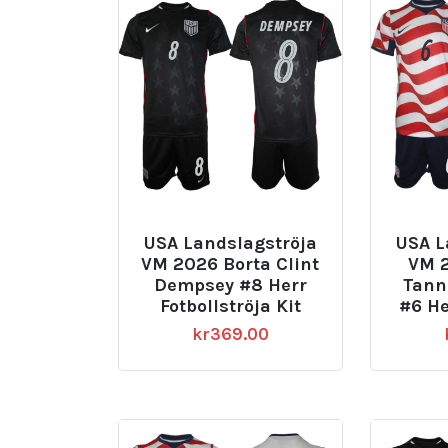
USA Landslagströja
USA L
VM 2026 Borta Clint
VM 
Dempsey #8 Herr
Tann
Fotbollströja Kit
#6 He
kr
369.00