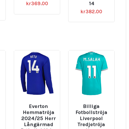
14
kr
369.00
kr
382.00
Everton
Billiga
Hemmatröja
Fotbollströja
2024/25 Herr
Liverpool
Långärmad
Tredjetröja