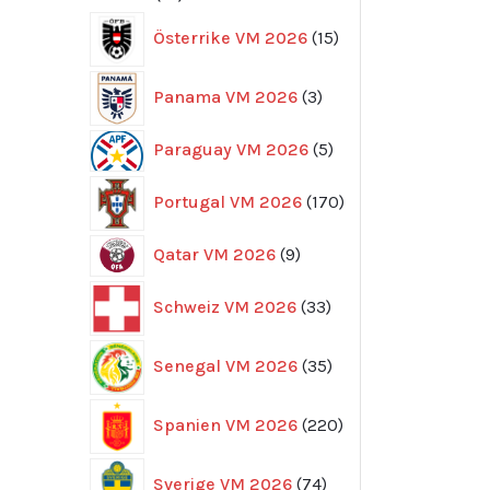
produkter
15
Österrike VM 2026
15
produkter
3
Panama VM 2026
3
produkter
5
Paraguay VM 2026
5
produkter
170
Portugal VM 2026
170
produkter
9
Qatar VM 2026
9
produkter
33
Schweiz VM 2026
33
produkter
35
Senegal VM 2026
35
produkter
220
Spanien VM 2026
220
produkter
74
Sverige VM 2026
74