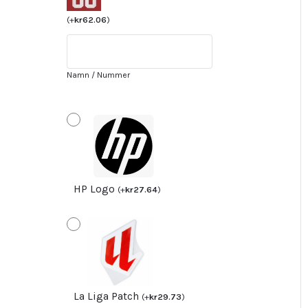
2025/26
Herr
(
+
kr
62.06
)
Kortärmad
Trent
Alexander-
Namn / Nummer
Arnold
12
mängd
HP Logo
(
+
kr
27.64
)
La Liga Patch
(
+
kr
29.73
)