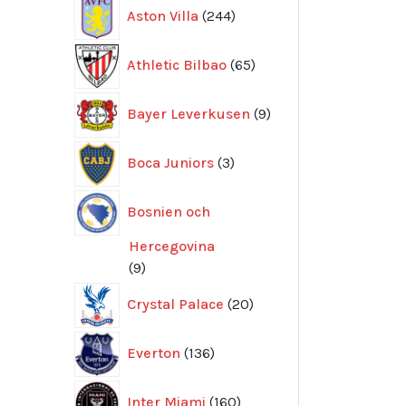
244
Aston Villa
244
produkter
65
Athletic Bilbao
65
produkter
9
Bayer Leverkusen
9
produkter
3
Boca Juniors
3
produkter
Bosnien och
Hercegovina
9
9
produkter
20
Crystal Palace
20
produkter
136
Everton
136
produkter
160
Inter Miami
160