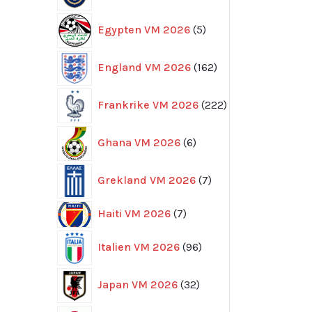
5
Egypten VM 2026
5
produkter
162
England VM 2026
162
produkter
222
Frankrike VM 2026
222
produkter
6
Ghana VM 2026
6
produkter
7
Grekland VM 2026
7
produkter
7
Haiti VM 2026
7
produkter
96
Italien VM 2026
96
produkter
32
Japan VM 2026
32
produkter