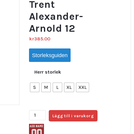
Trent
Alexander-
Arnold 12
kr
385.00
Storleksguiden
Herr storlek
S
M
L
XL
XXL
Real
Lägg till i varukorg
Madrid
Hemmatröja