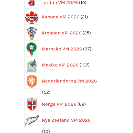
19
Jordan VM 2026
19
produkter
21
Kanada VM 2026
21
produkter
35
Kroatien VM 2026
35
produkter
37
Marocko VM 2026
37
produkter
137
Mexiko VM 2026
137
produkter
Nederländerna VM 2026
52
52
produkter
66
Norge VM 2026
66
produkter
Nya Zeeland VM 2026
10
10