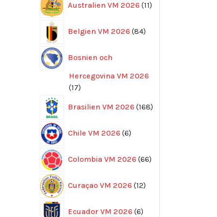
Australien VM 2026
11
produkter
84
Belgien VM 2026
84
produkter
Bosnien och
Hercegovina VM 2026
17
17
produkter
168
Brasilien VM 2026
168
produkter
6
Chile VM 2026
6
produkter
66
Colombia VM 2026
66
produkter
12
Curaçao VM 2026
12
produkter
6
Ecuador VM 2026
6
produkter