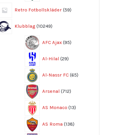
59
Retro Fotbollskläder
59
produkter
10249
Klubblag
10249
produkter
95
AFC Ajax
95
produkter
29
Al-Hilal
29
produkter
65
Al-Nassr FC
65
produkter
712
Arsenal
712
produkter
13
AS Monaco
13
produkter
138
AS Roma
138
produkter