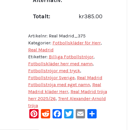
Alternativ:
Totalt:
kr385.00
Artikelnr:
Real Madrid_375
Kategorier:
Fotbollskläder för Herr
,
Real Madrid
Etiketter:
Billiga Fotbollströjor
,
Fotbollskläder herr med namn
,
Fotbollströjor med tryck
,
Fotbollströjor Sverige
,
Real Madrid
Fotbollströja med eget namn
,
Real
Madrid kläder Herr
,
Real Madrid tröja
herr 2025/26
,
Trent Alexander-Arnold
tröja
Pinterest
Reddit
Facebook
Twitter
Email
Dela