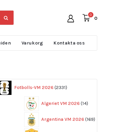
0
0
uiden
Varukorg
Kontakta oss
2331
Fotbolls-VM 2026
2331
produkter
14
Algeriet VM 2026
14
produkter
169
Argentina VM 2026
169
produkter
11