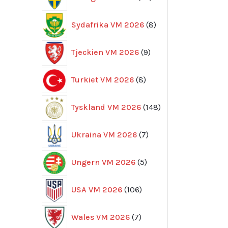
produkter
8
Sydafrika VM 2026
8
produkter
9
Tjeckien VM 2026
9
produkter
8
Turkiet VM 2026
8
produkter
148
Tyskland VM 2026
148
produkter
7
Ukraina VM 2026
7
produkter
5
Ungern VM 2026
5
produkter
106
USA VM 2026
106
produkter
7
Wales VM 2026
7
produkter