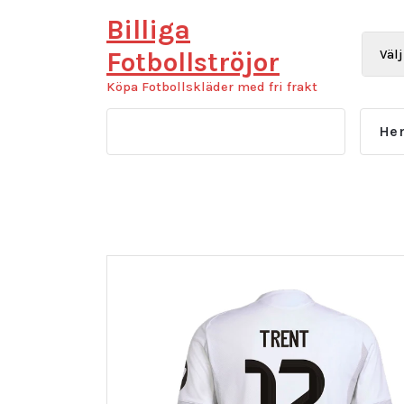
Hoppa
Billiga
till
innehåll
Fotbollströjor
Köpa Fotbollskläder med fri frakt
He