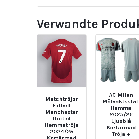
Verwandte Produ
AC Milan
Matchtröjor
Målvaktsstäl
Fotboll
Hemma
Manchester
2025/26
United
Ljusblå
Hemmatröja
Kortärmad
2024/25
Tröja +
Kortärmad