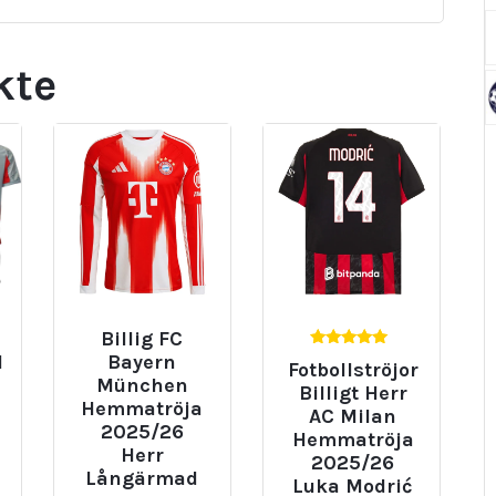
kte
Billig FC
5.00
l
Bayern
Fotbollströjor
av 5
München
Billigt Herr
Hemmatröja
AC Milan
2025/26
Hemmatröja
Herr
2025/26
Långärmad
Luka Modrić