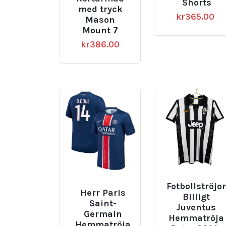
Shorts
med tryck
kr
365.00
Mason
Mount 7
kr
386.00
Fotbollströjor
Herr Paris
Billigt
Saint-
Juventus
Germain
Hemmatröja
Hemmatröja