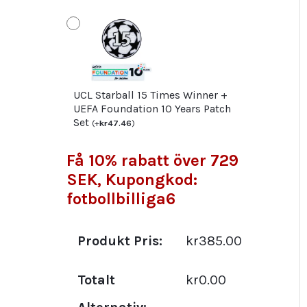
UCL Starball 15 Times Winner +
UEFA Foundation 10 Years Patch
Set
(
+
kr
47.46
)
Få 10% rabatt över 729
SEK, Kupongkod:
fotbollbilliga6
Produkt Pris:
kr385.00
Totalt
kr0.00