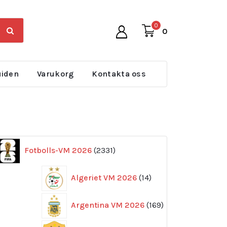
0
0
uiden
Varukorg
Kontakta oss
2331
Fotbolls-VM 2026
2331
produkter
14
Algeriet VM 2026
14
produkter
169
Argentina VM 2026
169
produkter
11