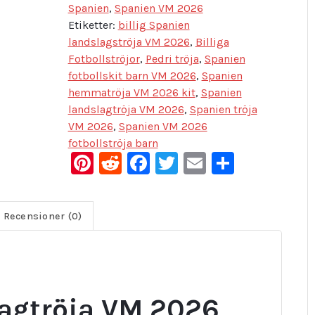
Spanien
,
Spanien VM 2026
Etiketter:
billig Spanien
landslagströja VM 2026
,
Billiga
Fotbollströjor
,
Pedri tröja
,
Spanien
fotbollskit barn VM 2026
,
Spanien
hemmatröja VM 2026 kit
,
Spanien
landslagtröja VM 2026
,
Spanien tröja
VM 2026
,
Spanien VM 2026
fotbollströja barn
Pinterest
Reddit
Facebook
Twitter
Email
Dela
Recensioner (0)
agtröja VM 2026