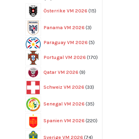
produkter
15
Österrike VM 2026
15
produkter
3
Panama VM 2026
3
produkter
5
Paraguay VM 2026
5
produkter
170
Portugal VM 2026
170
produkter
9
Qatar VM 2026
9
produkter
33
Schweiz VM 2026
33
produkter
35
Senegal VM 2026
35
produkter
220
Spanien VM 2026
220
produkter
74
Sverige VM 2026
74