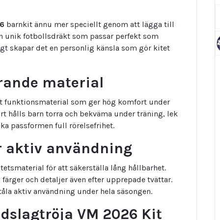
26
barnkit ännu mer speciellt genom att lägga till
n unik fotbollsdräkt som passar perfekt som
igt skapar det en personlig känsla som gör kitet
rande material
bart funktionsmaterial som ger hög komfort under
ort hålls barn torra och bekväma under träning, lek
 passformen full rörelsefrihet.
ör aktiv användning
etsmaterial för att säkerställa lång hållbarhet.
 färger och detaljer även efter upprepade tvättar.
 tåla aktiv användning under hela säsongen.
ndslagtröja VM 2026 Kit