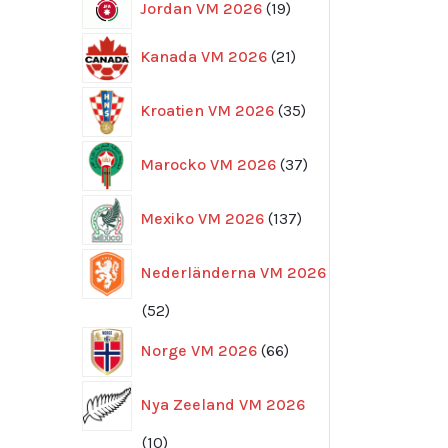
19
Jordan VM 2026
19
produkter
21
Kanada VM 2026
21
produkter
35
Kroatien VM 2026
35
produkter
37
Marocko VM 2026
37
produkter
137
Mexiko VM 2026
137
produkter
Nederländerna VM 2026
52
52
produkter
66
Norge VM 2026
66
produkter
Nya Zeeland VM 2026
10
10