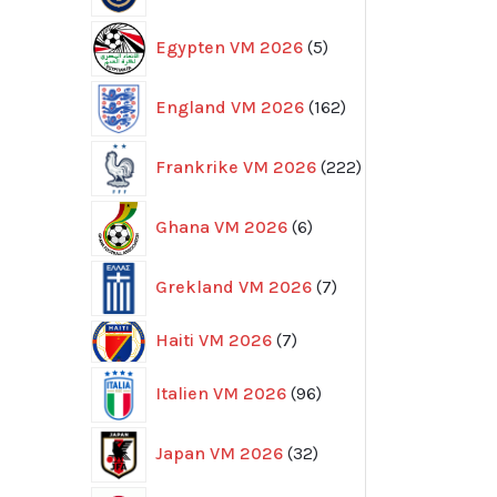
5
Egypten VM 2026
5
produkter
162
England VM 2026
162
produkter
222
Frankrike VM 2026
222
produkter
6
Ghana VM 2026
6
produkter
7
Grekland VM 2026
7
produkter
7
Haiti VM 2026
7
produkter
96
Italien VM 2026
96
produkter
32
Japan VM 2026
32
produkter