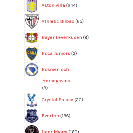
244
Aston Villa
244
produkter
65
Athletic Bilbao
65
produkter
9
Bayer Leverkusen
9
produkter
3
Boca Juniors
3
produkter
Bosnien och
Hercegovina
9
9
produkter
20
Crystal Palace
20
produkter
136
Everton
136
produkter
160
Inter Miami
160