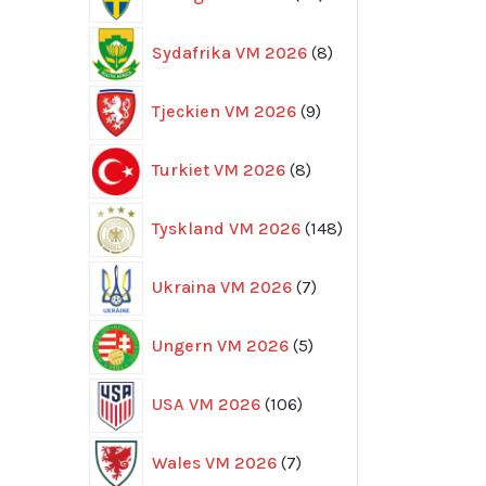
produkter
8
Sydafrika VM 2026
8
produkter
9
Tjeckien VM 2026
9
produkter
8
Turkiet VM 2026
8
produkter
148
Tyskland VM 2026
148
produkter
7
Ukraina VM 2026
7
produkter
5
Ungern VM 2026
5
produkter
106
USA VM 2026
106
produkter
7
Wales VM 2026
7
produkter