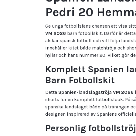
Pedri 20 Hemma
Ge unga fotbollsfans chansen att visa si
VM 2026
barn fotbollskit. Därför är dett
älskar spansk fotboll och vill följa lan
innehåller kitet både matchtröja och sh
hyllar och hans nummer 20, vilket gör dett
Komplett Spanien la
Barn Fotbollskit
Detta
Spanien-landslagströja VM 2026
k
shorts för en komplett fotbollslook. På s
spanska landslaget både på träningen 
designen inspirerad av Spaniens officiell
Personlig fotbollstr