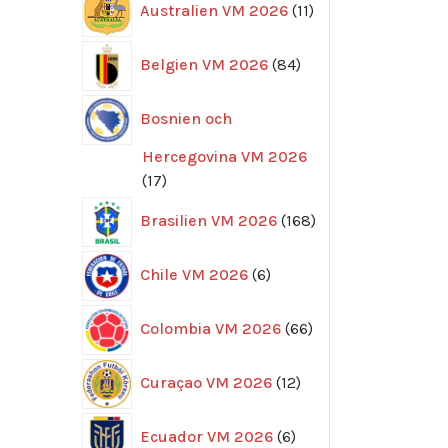
Australien VM 2026
11
produkter
84
Belgien VM 2026
84
produkter
Bosnien och
Hercegovina VM 2026
17
17
produkter
168
Brasilien VM 2026
168
produkter
6
Chile VM 2026
6
produkter
66
Colombia VM 2026
66
produkter
12
Curaçao VM 2026
12
produkter
6
Ecuador VM 2026
6
produkter