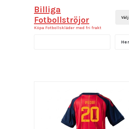
Hoppa
Billiga
till
innehåll
Fotbollströjor
Köpa Fotbollskläder med fri frakt
He