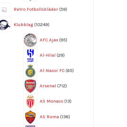
59
Retro Fotbollskläder
59
produkter
10249
Klubblag
10249
produkter
95
AFC Ajax
95
produkter
29
Al-Hilal
29
produkter
65
Al-Nassr FC
65
produkter
712
Arsenal
712
produkter
13
AS Monaco
13
produkter
138
AS Roma
138
produkter