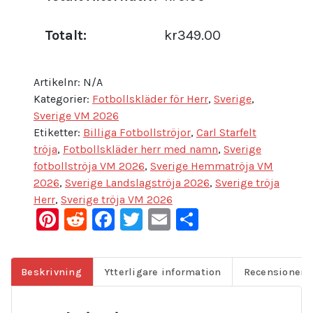
Totalt:
kr349.00
Artikelnr:
N/A
Kategorier:
Fotbollskläder för Herr
,
Sverige
,
Sverige VM 2026
Etiketter:
Billiga Fotbollströjor
,
Carl Starfelt
tröja
,
Fotbollskläder herr med namn
,
Sverige
fotbollströja VM 2026
,
Sverige Hemmatröja VM
2026
,
Sverige Landslagströja 2026
,
Sverige tröja
Herr
,
Sverige tröja VM 2026
Pinterest
Reddit
Facebook
Twitter
Email
Dela
Beskrivning
Ytterligare information
Recensioner (