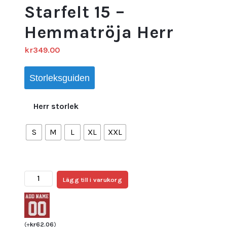
Starfelt 15 –
Hemmatröja Herr
kr
349.00
Storleksguiden
Herr storlek
S
M
L
XL
XXL
Sverige
Lägg till i varukorg
Matchtröja
VM
2026
Carl
(
+
kr
62.06
)