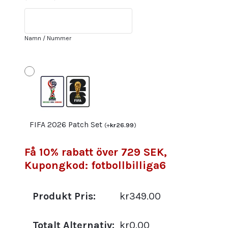
Starfelt
15
–
Namn / Nummer
Hemmatröja
Herr
mängd
FIFA 2026 Patch Set
(
+
kr
26.99
)
Få 10% rabatt över 729 SEK,
Kupongkod: fotbollbilliga6
Produkt Pris:
kr349.00
Totalt Alternativ:
kr0.00