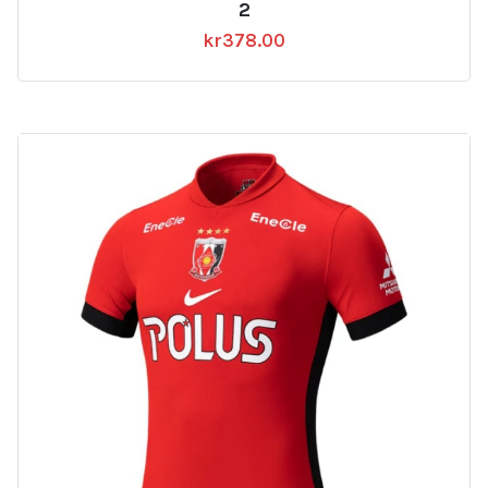
2
kr
378.00