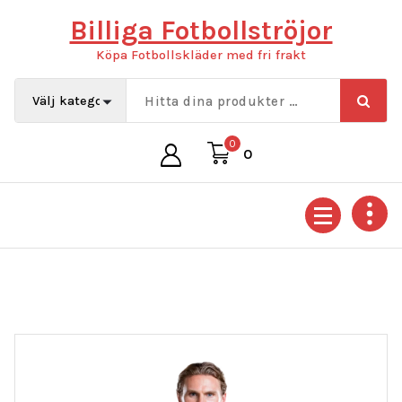
Hoppa
Billiga Fotbollströjor
till
innehåll
Köpa Fotbollskläder med fri frakt
0
0