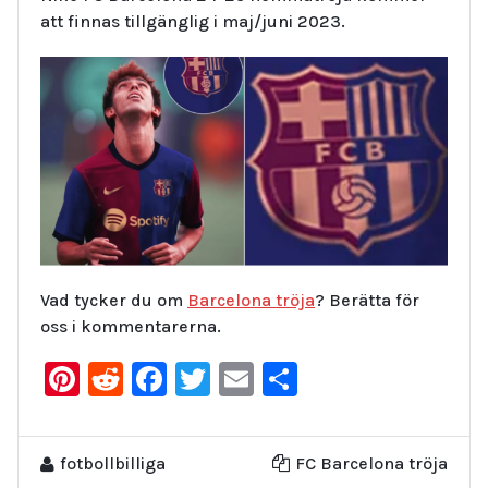
att finnas tillgänglig i maj/juni 2023.
Vad tycker du om
Barcelona tröja
? Berätta för
oss i kommentarerna.
Pinterest
Reddit
Facebook
Twitter
Email
Dela
fotbollbilliga
FC Barcelona tröja