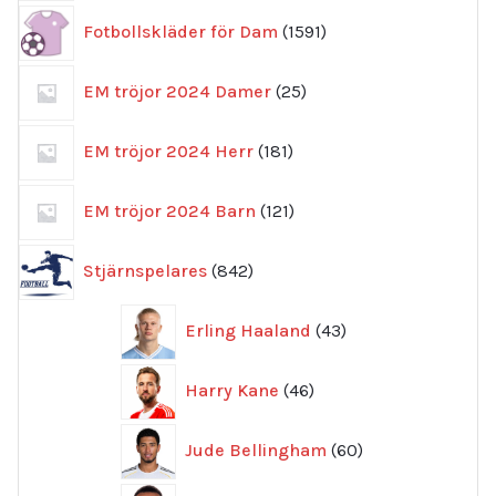
1591
Fotbollskläder för Dam
1591
produkter
25
EM tröjor 2024 Damer
25
produkter
181
EM tröjor 2024 Herr
181
produkter
121
EM tröjor 2024 Barn
121
produkter
842
Stjärnspelares
842
produkter
43
Erling Haaland
43
produkter
46
Harry Kane
46
produkter
60
Jude Bellingham
60
produkter
69