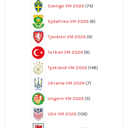
74
Sverige VM 2026
74
produkter
8
Sydafrika VM 2026
8
produkter
9
Tjeckien VM 2026
9
produkter
8
Turkiet VM 2026
8
produkter
148
Tyskland VM 2026
148
produkter
7
Ukraina VM 2026
7
produkter
5
Ungern VM 2026
5
produkter
106
USA VM 2026
106
produkter
7