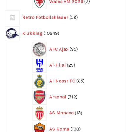
Wales VM 2026
7
produkter
59
Retro Fotbollskläder
59
produkter
10249
Klubblag
10249
produkter
95
AFC Ajax
95
produkter
29
Al-Hilal
29
produkter
65
Al-Nassr FC
65
produkter
712
Arsenal
712
produkter
13
AS Monaco
13
produkter
138
AS Roma
138