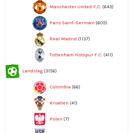
643
Manchester United F.C.
643
produkte
605
Paris Saint-Germain
605
produkter
1137
Real Madrid
1137
produkter
411
Tottenham Hotspur F.C.
411
produkter
3156
Landslag
3156
produkter
66
Colombia
66
produkter
41
Kroatien
41
produkter
7
Polen
7
produkter
107