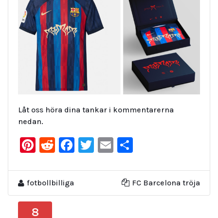
Låt oss höra dina tankar i kommentarerna
nedan.
Pinterest
Reddit
Facebook
Twitter
Email
Dela
fotbollbilliga
FC Barcelona tröja
8