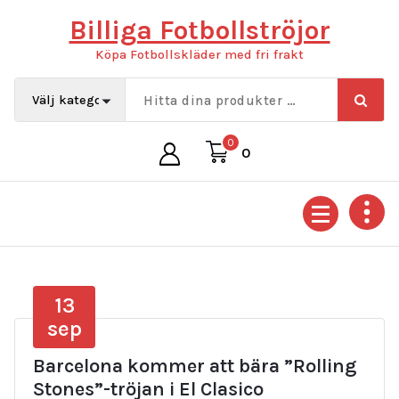
Hoppa
Billiga Fotbollströjor
till
innehåll
Köpa Fotbollskläder med fri frakt
0
0
13
sep
Barcelona kommer att bära ”Rolling
Stones”-tröjan i El Clasico