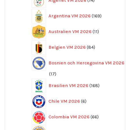
Algeriet VM 2026
14
produkter
169
Argentina VM 2026
169
produkter
11
Australien VM 2026
11
produkter
84
Belgien VM 2026
84
produkter
Bosnien och Hercegovina VM 2026
17
17
produkter
168
Brasilien VM 2026
168
produkter
6
Chile VM 2026
6
produkter
66
Colombia VM 2026
66
produkter
12