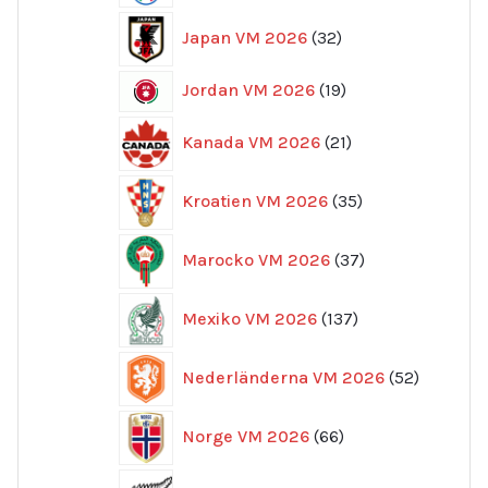
32
Japan VM 2026
32
produkter
19
Jordan VM 2026
19
produkter
21
Kanada VM 2026
21
produkter
35
Kroatien VM 2026
35
produkter
37
Marocko VM 2026
37
produkter
137
Mexiko VM 2026
137
produkter
52
Nederländerna VM 2026
52
produkte
66
Norge VM 2026
66
produkter
10