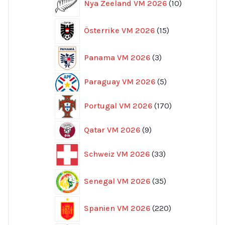
Nya Zeeland VM 2026
10
produkter
15
Österrike VM 2026
15
produkter
3
Panama VM 2026
3
produkter
5
Paraguay VM 2026
5
produkter
170
Portugal VM 2026
170
produkter
9
Qatar VM 2026
9
produkter
33
Schweiz VM 2026
33
produkter
35
Senegal VM 2026
35
produkter
220
Spanien VM 2026
220
produkter