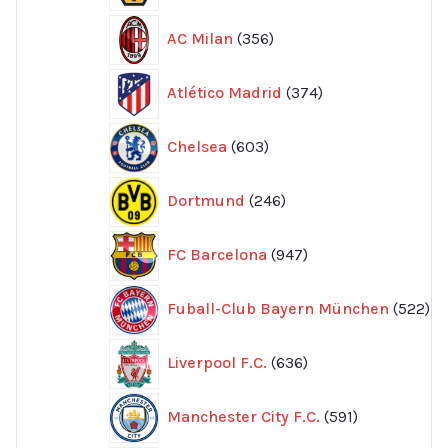
356
AC Milan
356
produkter
374
Atlético Madrid
374
produkter
603
Chelsea
603
produkter
246
Dortmund
246
produkter
947
FC Barcelona
947
produkter
52
Fuball-Club Bayern München
522
pr
636
Liverpool F.C.
636
produkter
591
Manchester City F.C.
591
produkter