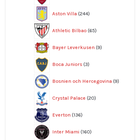
produkter
244
Aston Villa
244
produkter
65
Athletic Bilbao
65
produkter
9
Bayer Leverkusen
9
produkter
3
Boca Juniors
3
produkter
9
Bosnien och Hercegovina
9
produkte
20
Crystal Palace
20
produkter
136
Everton
136
produkter
160
Inter Miami
160
produkter