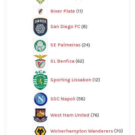
produkter
11
River Plate
11
produkter
8
San Diego FC
8
produkter
24
SE Palmeiras
24
produkter
62
SL Benfica
62
produkter
12
Sporting Lissabon
12
produkter
58
SSC Napoli
58
produkter
76
West Ham United
76
produkter
70
Wolverhampton Wanderers
70
produ