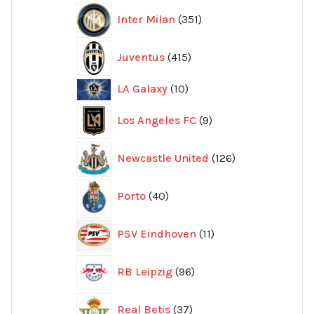
351
Inter Milan
351
produkter
415
Juventus
415
produkter
10
LA Galaxy
10
produkter
9
Los Angeles FC
9
produkter
126
Newcastle United
126
produkter
40
Porto
40
produkter
11
PSV Eindhoven
11
produkter
96
RB Leipzig
96
produkter
37
Real Betis
37