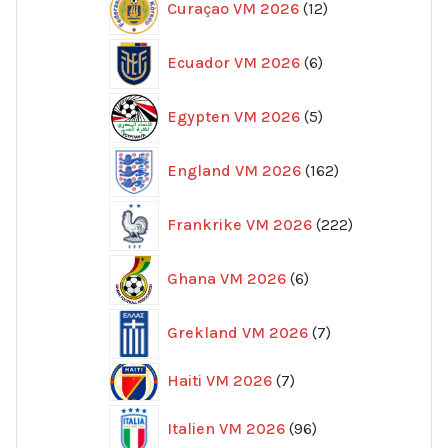
Curaçao VM 2026
12
produkter
6
Ecuador VM 2026
6
produkter
5
Egypten VM 2026
5
produkter
162
England VM 2026
162
produkter
222
Frankrike VM 2026
222
produkter
6
Ghana VM 2026
6
produkter
7
Grekland VM 2026
7
produkter
7
Haiti VM 2026
7
produkter
96
Italien VM 2026
96
produkter