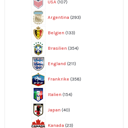
USA
107
produkter
293
Argentina
293
produkter
133
Belgien
133
produkter
354
Brasilien
354
produkter
211
England
211
produkter
358
Frankrike
358
produkter
154
Italien
154
produkter
40
Japan
40
produkter
23
Kanada
23