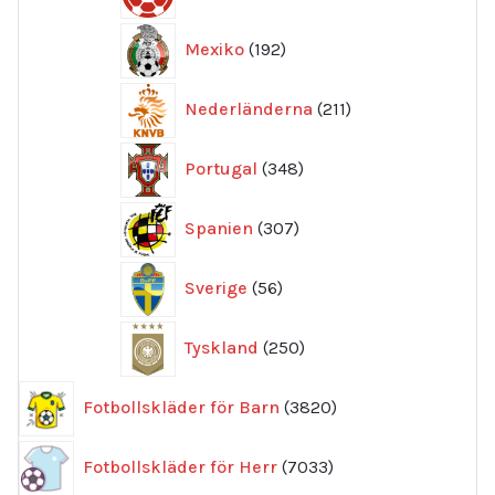
produkter
192
Mexiko
192
produkter
211
Nederländerna
211
produkter
348
Portugal
348
produkter
307
Spanien
307
produkter
56
Sverige
56
produkter
250
Tyskland
250
produkter
3820
Fotbollskläder för Barn
3820
produkter
7033
Fotbollskläder för Herr
7033
produkter