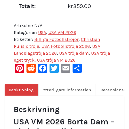
Totalt:
kr359.00
Artikelnr:
N/A
Kategorier:
USA
,
USA VM 2026
Etiketter:
Billiga Fotbollströjor
,
Christian
Pulisic tröja
,
USA Fotbollströja 2026
,
USA
Landslagströja 2026
,
USA tröja dam
,
USA tröja
eget tryck
,
USA tröja VM 2026
Pinterest
Reddit
Facebook
Twitter
Email
Dela
Beskrivning
Ytterligare information
Recensioner (
Beskrivning
USA VM 2026 Borta Dam –