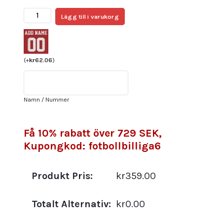
USA
Lägg till i varukorg
Borta
VM
2026
Dam
(
+
kr
62.06
)
–
Christian
Pulisic
Namn / Nummer
#10
matchtröja
mängd
Få 10% rabatt över 729 SEK,
Kupongkod: fotbollbilliga6
Produkt Pris:
kr359.00
Totalt Alternativ:
kr0.00