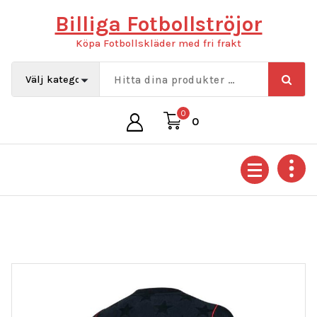
Hoppa
Billiga Fotbollströjor
till
innehåll
Köpa Fotbollskläder med fri frakt
0
0