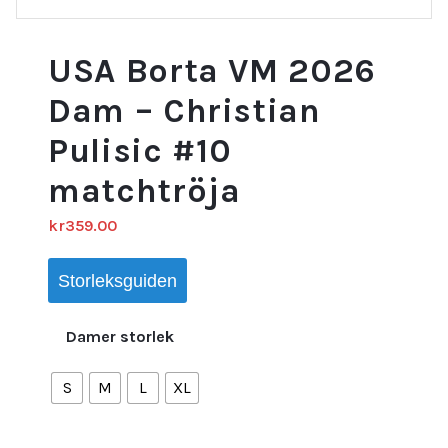
USA Borta VM 2026
Dam – Christian
Pulisic #10
matchtröja
kr
359.00
Storleksguiden
Damer storlek
S
M
L
XL