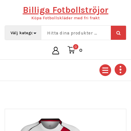
Hoppa
Billiga Fotbollströjor
till
innehåll
Köpa Fotbollskläder med fri frakt
0
0