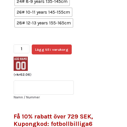
24# 8-9 years 135-145cm
26# 10-11 years 145-155cm
28# 12-13 years 155-165cm
Billiga Fotbollströja
Lägg till i varukorg
Barn
River
Plate
Hemmatröja
(
+
kr
62.06
)
2025/26
Fotbollsställ
mängd
Namn / Nummer
Få 10% rabatt över 729 SEK,
Kupongkod: fotbollbilliga6