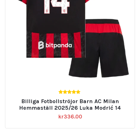
5.00
Billiga Fotbollströjor Barn AC Milan
av 5
Hemmaställ 2025/26 Luka Modrić 14
kr
336.00