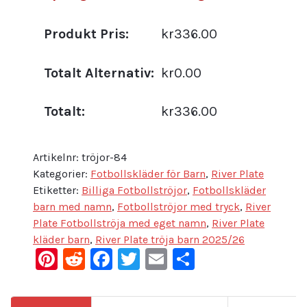
Produkt Pris:
kr336.00
Totalt Alternativ:
kr0.00
Totalt:
kr336.00
Artikelnr:
tröjor-84
Kategorier:
Fotbollskläder för Barn
,
River Plate
Etiketter:
Billiga Fotbollströjor
,
Fotbollskläder
barn med namn
,
Fotbollströjor med tryck
,
River
Plate Fotbollströja med eget namn
,
River Plate
kläder barn
,
River Plate tröja barn 2025/26
Pinterest
Reddit
Facebook
Twitter
Email
Dela