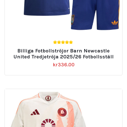
5.00
Billiga Fotbollströjor Barn Newcastle
av 5
United Tredjetröja 2025/26 Fotbollsställ
kr
336.00