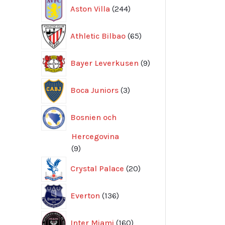
244
Aston Villa
244
produkter
65
Athletic Bilbao
65
produkter
9
Bayer Leverkusen
9
produkter
3
Boca Juniors
3
produkter
Bosnien och
Hercegovina
9
9
produkter
20
Crystal Palace
20
produkter
136
Everton
136
produkter
160
Inter Miami
160