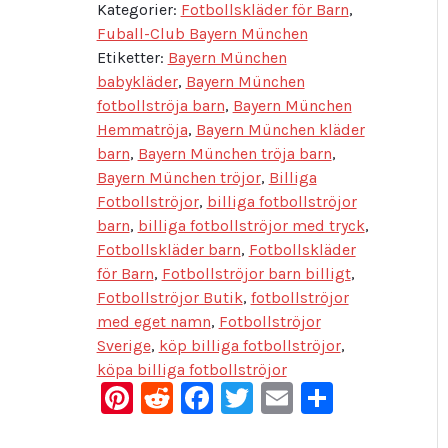
Kategorier:
Fotbollskläder för Barn
,
Fuball-Club Bayern München
Etiketter:
Bayern München
babykläder
,
Bayern München
fotbollströja barn
,
Bayern München
Hemmatröja
,
Bayern München kläder
barn
,
Bayern München tröja barn
,
Bayern München tröjor
,
Billiga
Fotbollströjor
,
billiga fotbollströjor
barn
,
billiga fotbollströjor med tryck
,
Fotbollskläder barn
,
Fotbollskläder
för Barn
,
Fotbollströjor barn billigt
,
Fotbollströjor Butik
,
fotbollströjor
med eget namn
,
Fotbollströjor
Sverige
,
köp billiga fotbollströjor
,
köpa billiga fotbollströjor
Pinterest
Reddit
Facebook
Twitter
Email
Dela