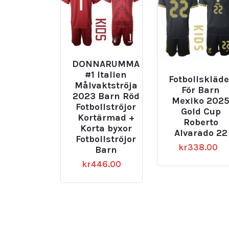
DONNARUMMA
#1 Italien
Fotbollskläde
Målvaktströja
För Barn
2023 Barn Röd
Mexiko 202
Fotbollströjor
Gold Cup
Kortärmad +
Roberto
Korta byxor
Alvarado 22
Fotbollströjor
kr
338.00
Barn
kr
446.00