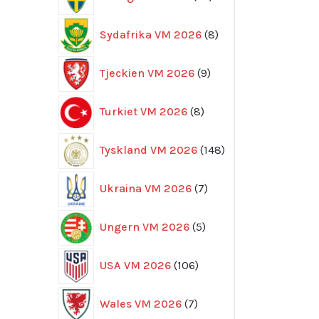
produkter
8
Sydafrika VM 2026
8
produkter
9
Tjeckien VM 2026
9
produkter
8
Turkiet VM 2026
8
produkter
148
Tyskland VM 2026
148
produkter
7
Ukraina VM 2026
7
produkter
5
Ungern VM 2026
5
produkter
106
USA VM 2026
106
produkter
7
Wales VM 2026
7
produkter