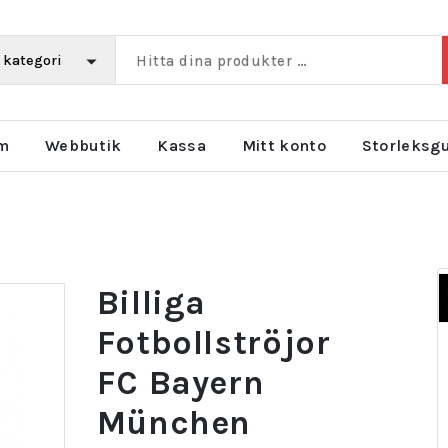
m
Webbutik
Kassa
Mitt konto
Storleksg
Billiga
Fotbollströjor
FC Bayern
München