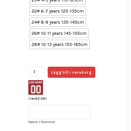
22# 6-7 years 125-135cm
24# 8-9 years 135-145cm
26# 10-11 years 145-155cm
28# 12-13 years 155-165cm
Billiga
Lägg till i varukorg
Fotbollströjor
FC
Bayern
München
(
+
kr
62.06
)
Hemmatröja
22/23
fotbollströja
Namn / Nummer
set