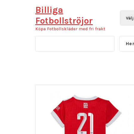
Hoppa
Billiga
till
innehåll
Fotbollströjor
Köpa Fotbollskläder med fri frakt
He