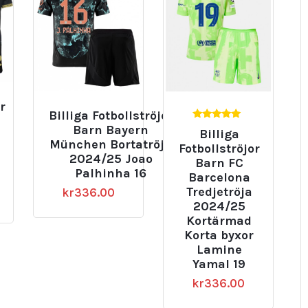
r
Billiga Fotbollströjor
5.00
Barn Bayern
Billiga
5
av 5
München Bortatröja
Fotbollströjor
2024/25 Joao
Barn FC
Palhinha 16
Barcelona
Tredjetröja
kr
336.00
2024/25
Kortärmad
Korta byxor
Lamine
Yamal 19
kr
336.00