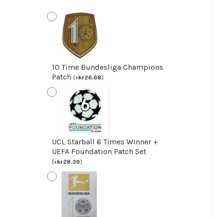
för
barn
Hernandez
21
mängd
10 Time Bundesliga Champions
Patch
(
+
kr
26.68
)
UCL Starball 6 Times Winner +
UEFA Foundation Patch Set
(
+
kr
28.39
)