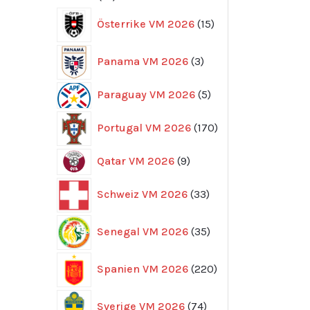
produkter
15
Österrike VM 2026
15
produkter
3
Panama VM 2026
3
produkter
5
Paraguay VM 2026
5
produkter
170
Portugal VM 2026
170
produkter
9
Qatar VM 2026
9
produkter
33
Schweiz VM 2026
33
produkter
35
Senegal VM 2026
35
produkter
220
Spanien VM 2026
220
produkter
74
Sverige VM 2026
74