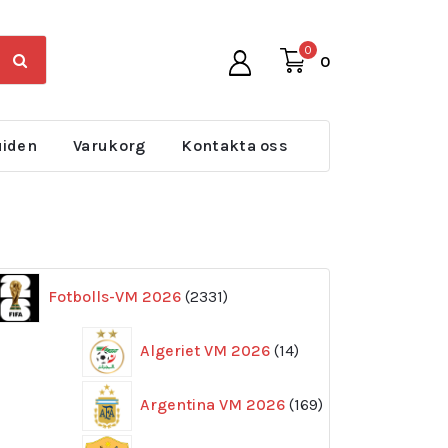
0
0
uiden
Varukorg
Kontakta oss
2331
Fotbolls-VM 2026
2331
produkter
14
Algeriet VM 2026
14
produkter
169
Argentina VM 2026
169
produkter
11