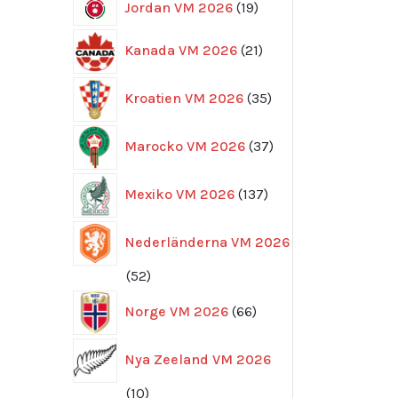
19
Jordan VM 2026
19
produkter
21
Kanada VM 2026
21
produkter
35
Kroatien VM 2026
35
produkter
37
Marocko VM 2026
37
produkter
137
Mexiko VM 2026
137
produkter
Nederländerna VM 2026
52
52
produkter
66
Norge VM 2026
66
produkter
Nya Zeeland VM 2026
10
10