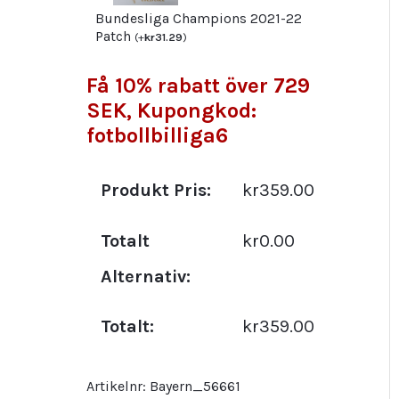
Bundesliga Champions 2021-22
Patch
(
+
kr
31.29
)
Få 10% rabatt över 729
SEK, Kupongkod:
fotbollbilliga6
Produkt Pris:
kr359.00
Totalt
kr0.00
Alternativ:
Totalt:
kr359.00
Artikelnr:
Bayern_56661