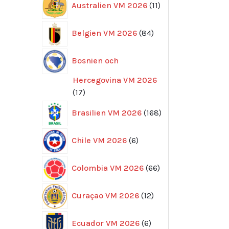
Australien VM 2026
11
produkter
84
Belgien VM 2026
84
produkter
Bosnien och
Hercegovina VM 2026
17
17
produkter
168
Brasilien VM 2026
168
produkter
6
Chile VM 2026
6
produkter
66
Colombia VM 2026
66
produkter
12
Curaçao VM 2026
12
produkter
6
Ecuador VM 2026
6
produkter