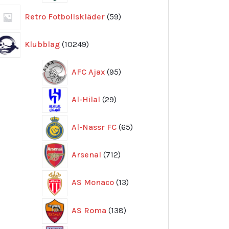
59
Retro Fotbollskläder
59
produkter
10249
Klubblag
10249
produkter
95
AFC Ajax
95
produkter
29
Al-Hilal
29
produkter
65
Al-Nassr FC
65
produkter
712
Arsenal
712
produkter
13
AS Monaco
13
produkter
138
AS Roma
138
produkter