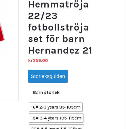
Hemmatröja
22/23
fotbollströja
set för barn
Hernandez 21
kr
359.00
Storleksguiden
Barn storlek
16# 2-3 years 85-105cm
18# 3-4 years 105-115cm
20# 4-5 years 115-125cm