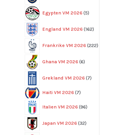
5
Egypten VM 2026
5
produkter
162
England VM 2026
162
produkter
222
Frankrike VM 2026
222
produkter
6
Ghana VM 2026
6
produkter
7
Grekland VM 2026
7
produkter
7
Haiti VM 2026
7
produkter
96
Italien VM 2026
96
produkter
32
Japan VM 2026
32
produkter