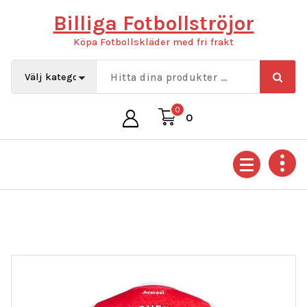
Hoppa
Billiga Fotbollströjor
till
innehåll
Köpa Fotbollskläder med fri frakt
0
0