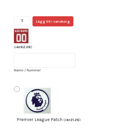
Fotbollströjor
Lägg till i varukorg
Herr
Arsenal
Hemmatröja
2025/26
(
+
kr
62.06
)
Långärmad
Oleksandr
Zinchenko
Namn / Nummer
17
mängd
Premier League Patch
(
+
kr
21.26
)