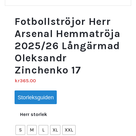
Fotbollströjor Herr
Arsenal Hemmatröja
2025/26 Långärmad
Oleksandr
Zinchenko 17
kr
365.00
Storleksguiden
Herr storlek
S
M
L
XL
XXL