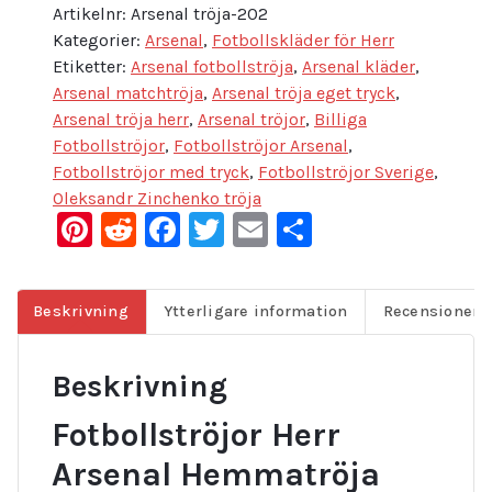
Artikelnr:
Arsenal tröja-202
Kategorier:
Arsenal
,
Fotbollskläder för Herr
Etiketter:
Arsenal fotbollströja
,
Arsenal kläder
,
Arsenal matchtröja
,
Arsenal tröja eget tryck
,
Arsenal tröja herr
,
Arsenal tröjor
,
Billiga
Fotbollströjor
,
Fotbollströjor Arsenal​
,
Fotbollströjor med tryck
,
Fotbollströjor Sverige
,
Oleksandr Zinchenko tröja
Pinterest
Reddit
Facebook
Twitter
Email
Dela
Beskrivning
Ytterligare information
Recensioner (
Beskrivning
Fotbollströjor Herr
Arsenal Hemmatröja