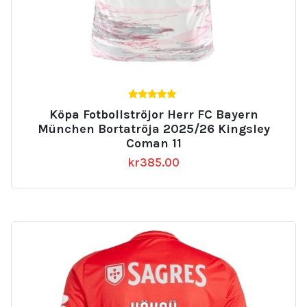
5.00
Köpa Fotbollströjor Herr FC Bayern
av 5
München Bortatröja 2025/26 Kingsley
Coman 11
kr
385.00