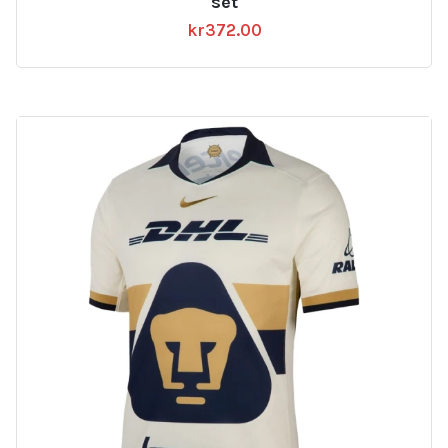
set
kr
372.00