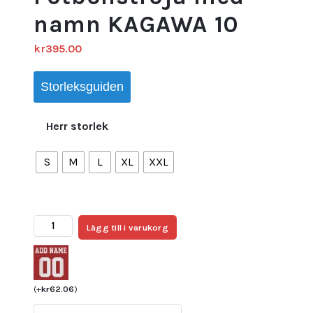
namn KAGAWA 10
kr
395.00
Storleksguiden
Herr storlek
S
M
L
XL
XXL
Japan
Lägg till i varukorg
Hemmatröja
WM
2022
Herr
(
+
kr
62.06
)
Kortärmad