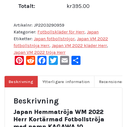
Totalt:
kr395.00
Artikelnr:
JP2203290959
Kategorier:
Fotbollskläder för Herr
,
Japan
Etiketter:
Japan fotbollströjor
,
Japan VM 2022
fotbollströja Herr
,
Japan VM 2022 kläder Herr
,
Japan VM 2022 tröja Herr
Pinterest
Reddit
Facebook
Twitter
Email
Dela
Beskrivning
Ytterligare information
Recensioner (
Beskrivning
Japan Hemmatröja WM 2022
Herr Kortärmad Fotbollströja
med namn KAGAWA 10