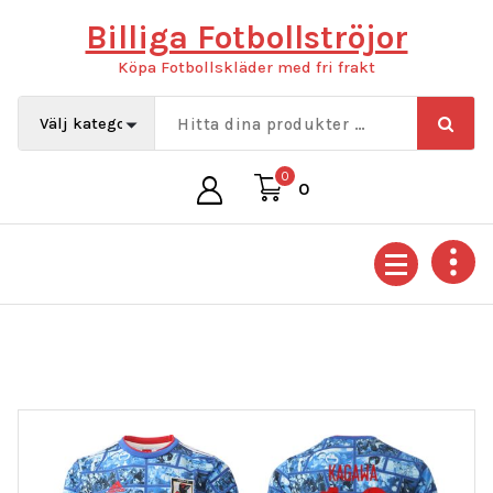
Hoppa
Billiga Fotbollströjor
till
innehåll
Köpa Fotbollskläder med fri frakt
0
0