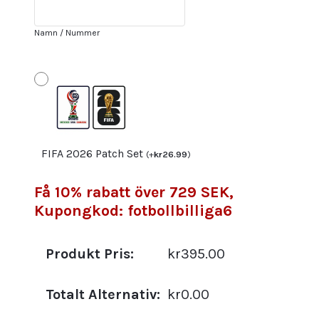
Fotbollströja
med
Namn / Nummer
namn
KAGAWA
10
mängd
FIFA 2026 Patch Set
(
+
kr
26.99
)
Få 10% rabatt över 729 SEK,
Kupongkod: fotbollbilliga6
Produkt Pris:
kr395.00
Totalt Alternativ:
kr0.00