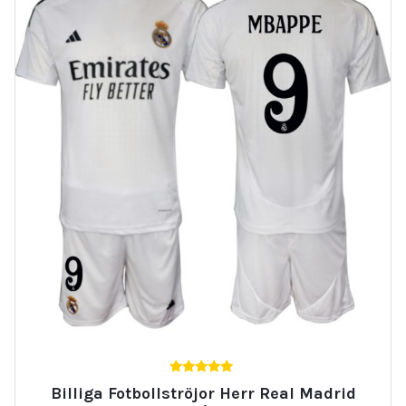
5.00
Billiga Fotbollströjor Herr Real Madrid
av 5