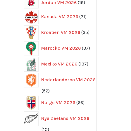
19
Jordan VM 2026
19
produkter
21
Kanada VM 2026
21
produkter
35
Kroatien VM 2026
35
produkter
37
Marocko VM 2026
37
produkter
137
Mexiko VM 2026
137
produkter
Nederländerna VM 2026
52
52
produkter
66
Norge VM 2026
66
produkter
Nya Zeeland VM 2026
10
10