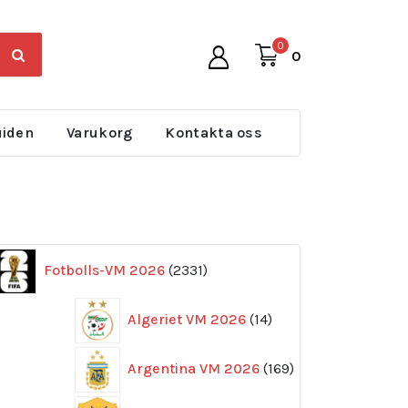
0
0
uiden
Varukorg
Kontakta oss
2331
Fotbolls-VM 2026
2331
produkter
14
Algeriet VM 2026
14
produkter
169
Argentina VM 2026
169
produkter
11