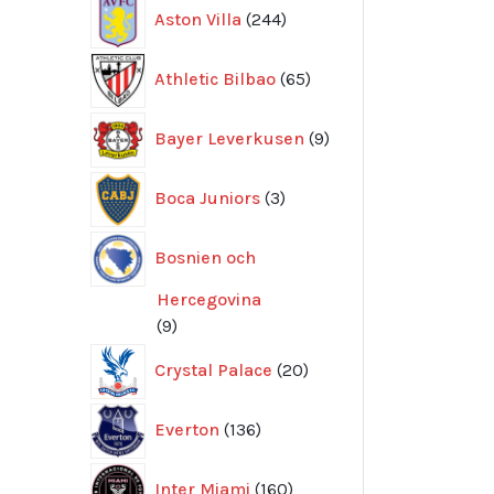
244
Aston Villa
244
produkter
65
Athletic Bilbao
65
produkter
9
Bayer Leverkusen
9
produkter
3
Boca Juniors
3
produkter
Bosnien och
Hercegovina
9
9
produkter
20
Crystal Palace
20
produkter
136
Everton
136
produkter
160
Inter Miami
160