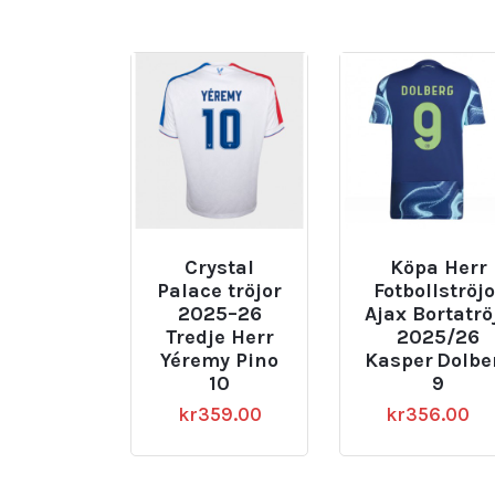
Crystal
Köpa Herr
Palace tröjor
Fotbollströjo
2025–26
Ajax Bortatrö
Tredje Herr
2025/26
Yéremy Pino
Kasper Dolbe
10
9
kr
359.00
kr
356.00