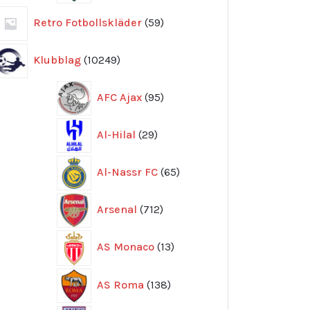
59
Retro Fotbollskläder
59
produkter
10249
Klubblag
10249
produkter
95
AFC Ajax
95
produkter
29
Al-Hilal
29
produkter
65
Al-Nassr FC
65
produkter
712
Arsenal
712
produkter
13
AS Monaco
13
produkter
138
AS Roma
138
produkter