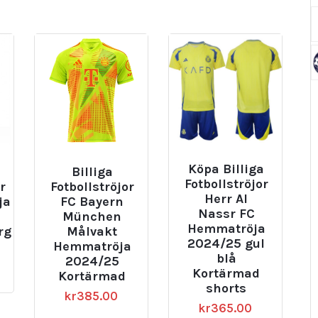
Köpa Billiga
Billiga
Fotbollströjor
r
Fotbollströjor
Herr Al
ja
FC Bayern
Nassr FC
München
Hemmatröja
rg
Målvakt
2024/25 gul
Hemmatröja
blå
2024/25
Kortärmad
Kortärmad
shorts
kr
385.00
kr
365.00