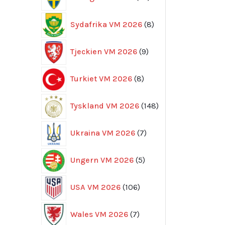
produkter
8
Sydafrika VM 2026
8
produkter
9
Tjeckien VM 2026
9
produkter
8
Turkiet VM 2026
8
produkter
148
Tyskland VM 2026
148
produkter
7
Ukraina VM 2026
7
produkter
5
Ungern VM 2026
5
produkter
106
USA VM 2026
106
produkter
7
Wales VM 2026
7
produkter