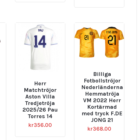
Billiga
Fotbollströjor
Herr
Nederländerna
Matchtröjor
Hemmatröja
Aston Villa
VM 2022 Herr
Tredjetröja
Kortärmad
2025/26 Pau
med tryck F.DE
Torres 14
JONG 21
kr
356.00
kr
368.00