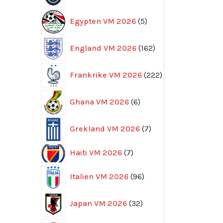
5
Egypten VM 2026
5
produkter
162
England VM 2026
162
produkter
222
Frankrike VM 2026
222
produkter
6
Ghana VM 2026
6
produkter
7
Grekland VM 2026
7
produkter
7
Haiti VM 2026
7
produkter
96
Italien VM 2026
96
produkter
32
Japan VM 2026
32
produkter