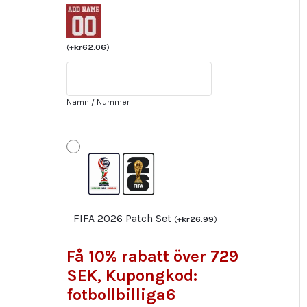
Bortatröja
Herr
VM
(
+
kr
62.06
)
2022
Kortärmad
Billiga
Namn / Nummer
Fotbollströjor
med
tryck
VINI
JR.20
mängd
FIFA 2026 Patch Set
(
+
kr
26.99
)
Få 10% rabatt över 729
SEK, Kupongkod:
fotbollbilliga6