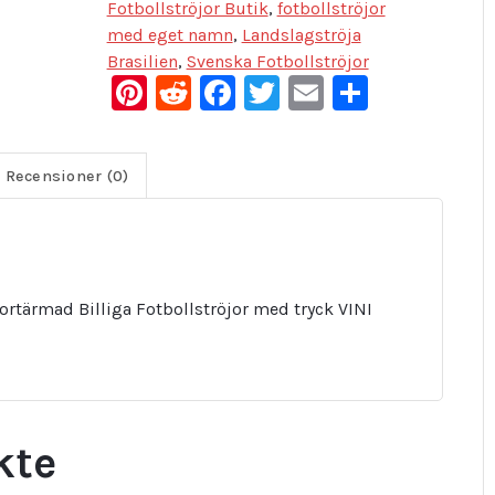
Fotbollströjor Butik
,
fotbollströjor
med eget namn
,
Landslagströja
Brasilien
,
Svenska Fotbollströjor
Pinterest
Reddit
Facebook
Twitter
Email
Dela
Recensioner (0)
ortärmad Billiga Fotbollströjor med tryck VINI
kte