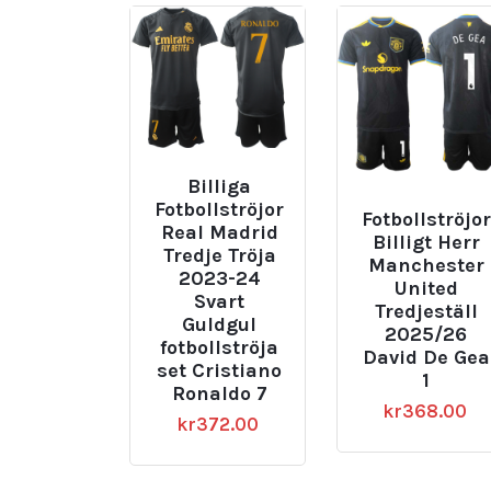
Billiga
Fotbollströjor
Fotbollströjor
Real Madrid
Billigt Herr
Tredje Tröja
Manchester
2023-24
United
Svart
Tredjeställ
Guldgul
2025/26
fotbollströja
David De Gea
set Cristiano
1
Ronaldo 7
kr
368.00
kr
372.00