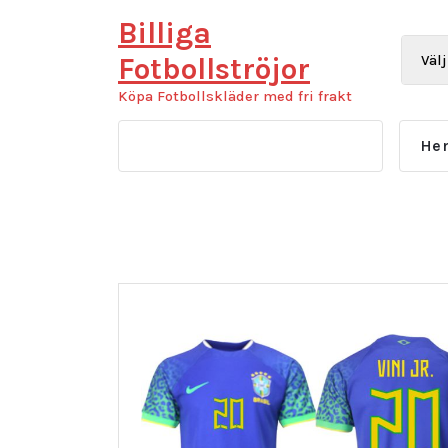
Hoppa
Billiga
till
innehåll
Fotbollströjor
Köpa Fotbollskläder med fri frakt
He