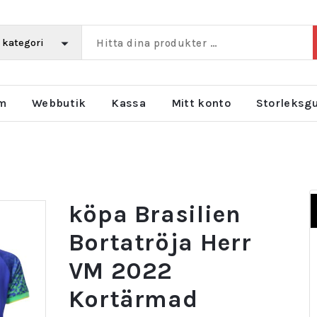
m
Webbutik
Kassa
Mitt konto
Storleksg
köpa Brasilien
Bortatröja Herr
VM 2022
Kortärmad