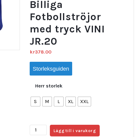
Billiga
Fotbollströjor
med tryck VINI
JR.20
kr
378.00
Storleksguiden
Herr storlek
S
M
L
XL
XXL
köpa
Lägg till i varukorg
Brasilien