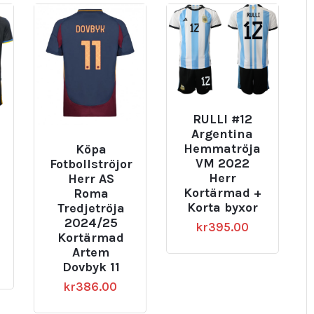
RULLI #12
Argentina
Hemmatröja
Köpa
VM 2022
Fotbollströjor
Herr
Herr AS
Kortärmad +
Roma
Korta byxor
Tredjetröja
2024/25
kr
395.00
Kortärmad
Artem
Dovbyk 11
kr
386.00