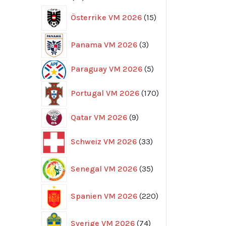
produkter
15
Österrike VM 2026
15
produkter
3
Panama VM 2026
3
produkter
5
Paraguay VM 2026
5
produkter
170
Portugal VM 2026
170
produkter
9
Qatar VM 2026
9
produkter
33
Schweiz VM 2026
33
produkter
35
Senegal VM 2026
35
produkter
220
Spanien VM 2026
220
produkter
74
Sverige VM 2026
74