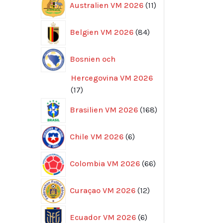
Australien VM 2026
11
produkter
84
Belgien VM 2026
84
produkter
Bosnien och
Hercegovina VM 2026
17
17
produkter
168
Brasilien VM 2026
168
produkter
6
Chile VM 2026
6
produkter
66
Colombia VM 2026
66
produkter
12
Curaçao VM 2026
12
produkter
6
Ecuador VM 2026
6
produkter