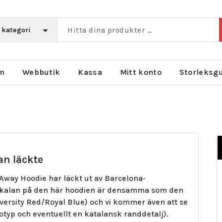
m
Webbutik
Kassa
Mitt konto
Storleksg
an läckte
way Hoodie har läckt ut av Barcelona-
skalan på den här hoodien är densamma som den
ersity Red/Royal Blue) och vi kommer även att se
otyp och eventuellt en katalansk randdetalj).