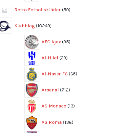
59
Retro Fotbollskläder
59
produkter
10249
Klubblag
10249
produkter
95
AFC Ajax
95
produkter
29
Al-Hilal
29
produkter
65
Al-Nassr FC
65
produkter
712
Arsenal
712
produkter
13
AS Monaco
13
produkter
138
AS Roma
138
produkter