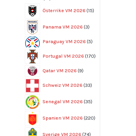
produkter
15
Österrike VM 2026
15
produkter
3
Panama VM 2026
3
produkter
5
Paraguay VM 2026
5
produkter
170
Portugal VM 2026
170
produkter
9
Qatar VM 2026
9
produkter
33
Schweiz VM 2026
33
produkter
35
Senegal VM 2026
35
produkter
220
Spanien VM 2026
220
produkter
74
Sverige VM 2026
74