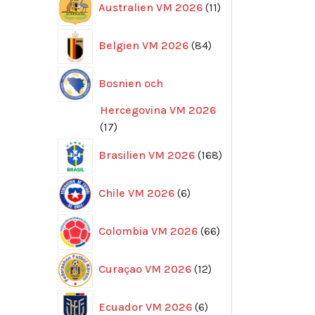
Australien VM 2026
11
produkter
84
Belgien VM 2026
84
produkter
Bosnien och
Hercegovina VM 2026
17
17
produkter
168
Brasilien VM 2026
168
produkter
6
Chile VM 2026
6
produkter
66
Colombia VM 2026
66
produkter
12
Curaçao VM 2026
12
produkter
6
Ecuador VM 2026
6
produkter