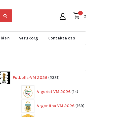
0
0
uiden
Varukorg
Kontakta oss
2331
Fotbolls-VM 2026
2331
produkter
14
Algeriet VM 2026
14
produkter
169
Argentina VM 2026
169
produkter
11