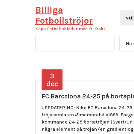
Hoppa
Billiga
till
innehåll
Fotbollströjor
Köpa Fotbollskläder med fri frakt
He
3
dec
FC Barcelona 24-25 på bortapl
UPPDATERING: Nike FC Barcelona 24-25 A
tröjasamlaren @memorabilia1899. Färg
kommande 24-25 bortatröjan (Svart/Univ
några element på tröjan (en gradientlog