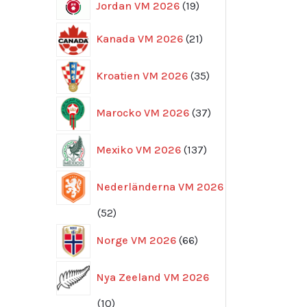
19
Jordan VM 2026
19
produkter
21
Kanada VM 2026
21
produkter
35
Kroatien VM 2026
35
produkter
37
Marocko VM 2026
37
produkter
137
Mexiko VM 2026
137
produkter
Nederländerna VM 2026
52
52
produkter
66
Norge VM 2026
66
produkter
Nya Zeeland VM 2026
10
10