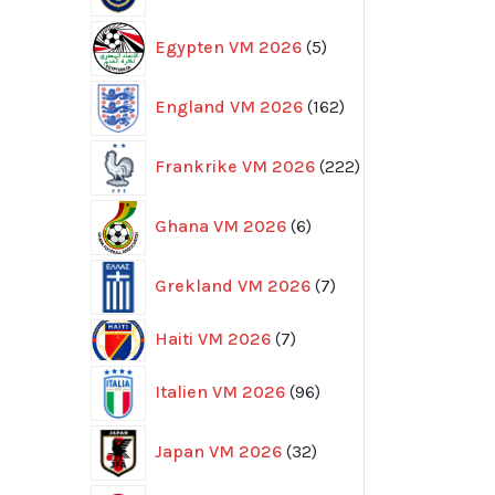
5
Egypten VM 2026
5
produkter
162
England VM 2026
162
produkter
222
Frankrike VM 2026
222
produkter
6
Ghana VM 2026
6
produkter
7
Grekland VM 2026
7
produkter
7
Haiti VM 2026
7
produkter
96
Italien VM 2026
96
produkter
32
Japan VM 2026
32
produkter