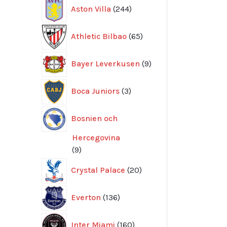
244
Aston Villa
244
produkter
65
Athletic Bilbao
65
produkter
9
Bayer Leverkusen
9
produkter
3
Boca Juniors
3
produkter
Bosnien och
Hercegovina
9
9
produkter
20
Crystal Palace
20
produkter
136
Everton
136
produkter
160
Inter Miami
160