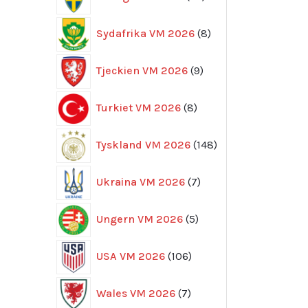
produkter
8
Sydafrika VM 2026
8
produkter
9
Tjeckien VM 2026
9
produkter
8
Turkiet VM 2026
8
produkter
148
Tyskland VM 2026
148
produkter
7
Ukraina VM 2026
7
produkter
5
Ungern VM 2026
5
produkter
106
USA VM 2026
106
produkter
7
Wales VM 2026
7
produkter