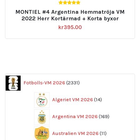
5.00
MONTIEL #4 Argentina Hemmatröja VM
av 5
2022 Herr Kortärmad + Korta byxor
kr
395.00
2331
Fotbolls-VM 2026
2331
produkter
14
Algeriet VM 2026
14
produkter
169
Argentina VM 2026
169
produkter
11
Australien VM 2026
11
produkter