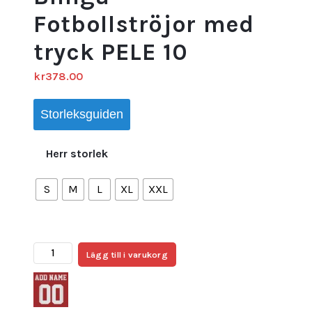
Fotbollströjor med
tryck PELE 10
kr
378.00
Storleksguiden
Herr storlek
S
M
L
XL
XXL
Billigt
Lägg till i varukorg
Brasilien
Bortatröja
Herr