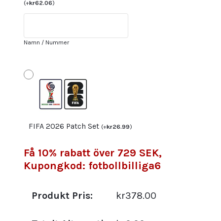
VM
(
+
kr
62.06
)
2022
Kortärmad
Billiga
Namn / Nummer
Fotbollströjor
med
tryck
PELE
10
mängd
FIFA 2026 Patch Set
(
+
kr
26.99
)
Få 10% rabatt över 729 SEK,
Kupongkod: fotbollbilliga6
Produkt Pris:
kr378.00