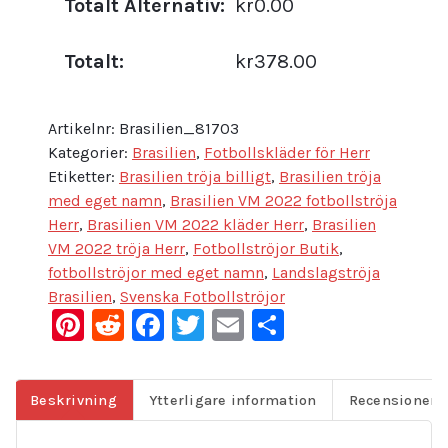
Totalt Alternativ:
kr0.00
Totalt:
kr378.00
Artikelnr:
Brasilien_81703
Kategorier:
Brasilien
,
Fotbollskläder för Herr
Etiketter:
Brasilien tröja billigt
,
Brasilien tröja
med eget namn
,
Brasilien VM 2022 fotbollströja
Herr
,
Brasilien VM 2022 kläder Herr
,
Brasilien
VM 2022 tröja Herr
,
Fotbollströjor Butik
,
fotbollströjor med eget namn
,
Landslagströja
Brasilien
,
Svenska Fotbollströjor
Pinterest
Reddit
Facebook
Twitter
Email
Dela
Beskrivning
Ytterligare information
Recensioner (