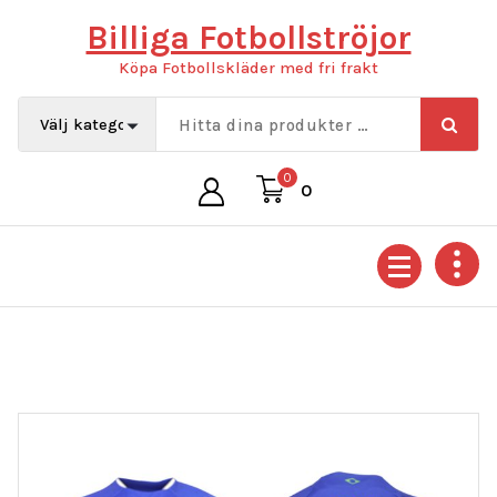
Hoppa
Billiga Fotbollströjor
till
innehåll
Köpa Fotbollskläder med fri frakt
0
0